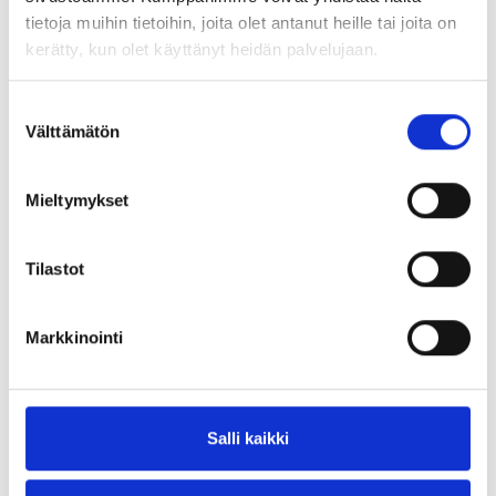
tietoja muihin tietoihin, joita olet antanut heille tai joita on
kerätty, kun olet käyttänyt heidän palvelujaan.
Suostumuksen
Välttämätön
valinta
Mieltymykset
Tilastot
Markkinointi
Salli kaikki