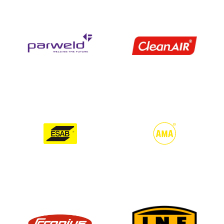
Pirkka-Hitsiltä saat kuonahakut ja niiden varaosat erittäin
kilpailukykyiseen hintaan. Mikäli et löydä etsimääsi
hitsaustarviketta,
olethan yhteydessä
. Hitsausalan
asiantuntijamme auttavat mielellään kaikissa hitsaukseen
liittyvässä. Muistathan myös, että verkkokauppamme tuotteilla on
30 päivän vaihto- ja palautusoikeus.