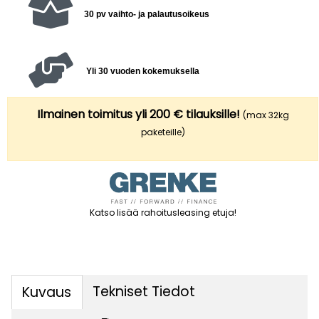
30 pv vaihto- ja palautusoikeus
Yli 30 vuoden kokemuksella
Ilmainen toimitus yli 200 € tilauksille!
(max 32kg
paketeille)
Katso lisää rahoitusleasing etuja
!
Tekniset Tiedot
Kuvaus