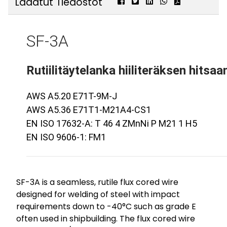
Ladatut Tiedostot
SF-3A
Rutiilitäytelanka hiiliteräksen hitsa
AWS A5.20 E71T-9M-J
AWS A5.36 E71T1-M21A4-CS1
EN ISO 17632-A: T 46 4 ZMnNi P M21 1 H5
EN ISO 9606-1: FM1
SF-3A is a seamless, rutile flux cored wire
designed for welding of steel with impact
requirements down to -40°C such as grade E
often used in shipbuilding. The flux cored wire