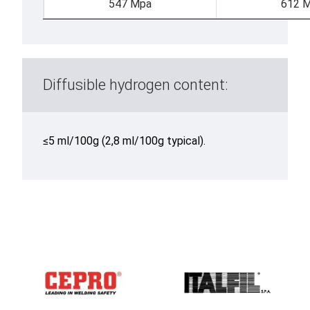
547 Mpa
612 
Diffusible hydrogen content:
≤5 ml/100g (2,8 ml/100g typical).