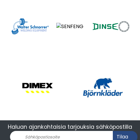
Haluan ajankohtaisia tarjouksia sähköpostilla
Tilaa