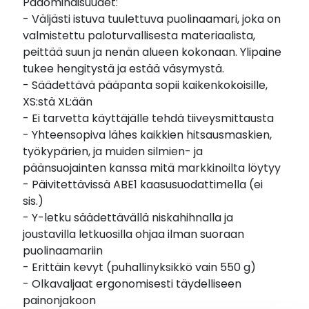
Pääominaisuudet:
- Väljästi istuva tuulettuva puolinaamari, joka on
valmistettu paloturvallisesta materiaalista,
peittää suun ja nenän alueen kokonaan. Ylipaine
tukee hengitystä ja estää väsymystä.
- Säädettävä pääpanta sopii kaikenkokoisille,
XS:stä XL:ään
- Ei tarvetta käyttäjälle tehdä tiiveysmittausta
- Yhteensopiva lähes kaikkien hitsausmaskien,
työkypärien, ja muiden silmien- ja
päänsuojainten kanssa mitä markkinoilta löytyy
- Päivitettävissä ABE1 kaasusuodattimella (ei
sis.)
- Y-letku säädettävällä niskahihnalla ja
joustavilla letkuosilla ohjaa ilman suoraan
puolinaamariin
- Erittäin kevyt (puhallinyksikkö vain 550 g)
- Olkavaljaat ergonomisesti täydelliseen
painonjakoon