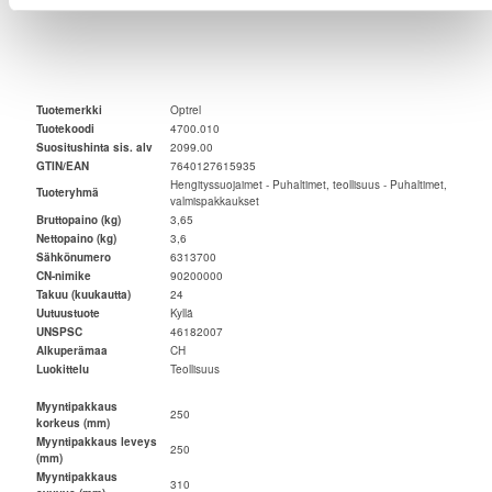
Tuotemerkki
Optrel
Tuotekoodi
4700.010
Suositushinta sis. alv
2099.00
GTIN/EAN
7640127615935
Hengityssuojaimet - Puhaltimet, teollisuus - Puhaltimet,
Tuoteryhmä
valmispakkaukset
Bruttopaino (kg)
3,65
Nettopaino (kg)
3,6
Sähkönumero
6313700
CN-nimike
90200000
Takuu (kuukautta)
24
Uutuustuote
Kyllä
UNSPSC
46182007
Alkuperämaa
CH
Luokittelu
Teollisuus
Myyntipakkaus
250
korkeus (mm)
Myyntipakkaus leveys
250
(mm)
Myyntipakkaus
310