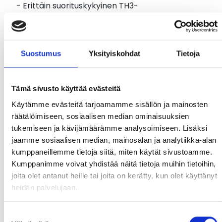
- Erittäin suorituskykyinen TH3-
hiukkassuodatinyksikkö
- Innovatiivinen, erittäin litteä muotoilu:
Paksuimmasta kohdasta puhallinyksikön
paksuus vain 48 mm
Suostumus
Yksityiskohdat
Tietoja
- Kevyt ja mukava kantaa, erittäin tehokas
käytössä
- Puhallinyksikössä automaattinen
Tämä sivusto käyttää evästeitä
ilmavirtauksen jatkuva kalibrointi
Käytämme evästeitä tarjoamamme sisällön ja mainosten
- Power-akku tarjoaa keskeytymättömän
räätälöimiseen, sosiaalisen median ominaisuuksien
työpäivän:
tukemiseen ja kävijämäärämme analysoimiseen. Lisäksi
Käyttöaika taso 1 (vähintään 100 l/min): n.14 h.
jaamme sosiaalisen median, mainosalan ja analytiikka-alan
Käyttöaika taso 2 (vähintään 115 l/min): n.12 h.
kumppaneillemme tietoja siitä, miten käytät sivustoamme.
Käyttöaika taso 3 (vähintään 130 l/min): n.8 h.
Kumppanimme voivat yhdistää näitä tietoja muihin tietoihin,
Latausaika: n.6 h.
joita olet antanut heille tai joita on kerätty, kun olet käyttänyt
heidän palvelujaan.
Control Panel ohjausyksikkö on sijoitettu
turvallisesti ja helposti saataville valjaiden
Suostumuksen
rintaosaan, jolloin kaikki tärkeät toiminnot ovat