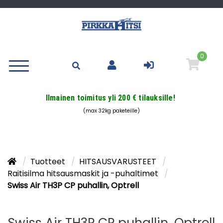
0
Ilmainen toimitus yli 200 € tilauksille!
(max 32kg paketeille)
Tuotteet
HITSAUSVARUSTEET
Raitisilma hitsausmaskit ja -puhaltimet
Swiss Air TH3P CP puhallin, Optrell
Swiss Air TH3P CP puhallin, Optrell