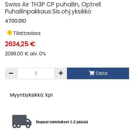
Swiss Air TH3P CP puhallin, Optrell
Puhallinpakkaus.Sis.ohj.yksikkö
4700.010
Tilattavissa
2634,25 €
2099.00 € alv. 0%
Osta
Myyntiyksikkö: kpl
Nopeat toimitukset 1-2 päivää