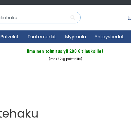
Lu
Palvelut
Tuotemerkit
Myymälä
Yhteystiedot
Ilmainen toimitus yli 200 € tilauksille!
(max 32kg paketeille)
tehaku