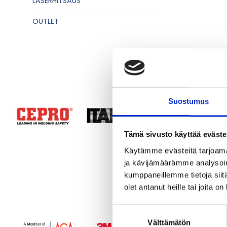
LASERHITSAUS
OUTLET
Suostumus
Tämä sivusto käyttää eväste
Käytämme evästeitä tarjoama
ja kävijämäärämme analysoim
kumppaneillemme tietoja siitä
olet antanut heille tai joita o
Suostumuksen
Välttämätön
valinta