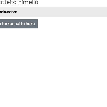
tteita nimellä
hakusana:
 tarkennettu haku