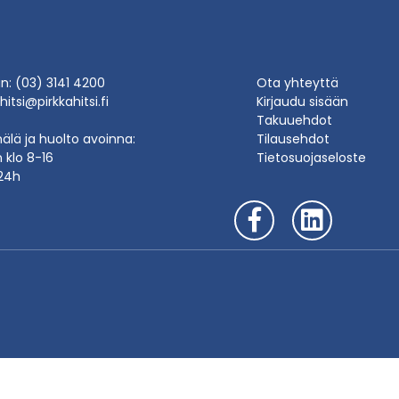
in: (03) 3141 4200
Ota yhteyttä
hitsi@pirkkahitsi.fi
Kirjaudu sisään
Takuuehdot
lä ja huolto avoinna:
Tilausehdot
n klo 8-16
Tietosuojaseloste
24h