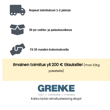
Nopeat toimitukset 1-2 päivää
30 pv vaihto- ja palautusoikeus
Yli 30 vuoden kokemuksella
Ilmainen toimitus yli 200 € tilauksille!
(max 32kg
paketeille)
Katso lisää rahoitusleasing etuja
!