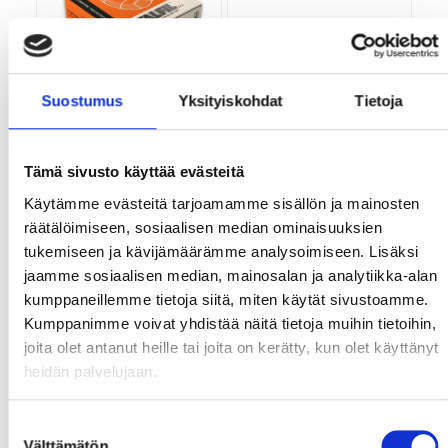
Suostumus
Yksityiskohdat
Tietoja
italfil t1s 1,2mm/15kg
er110s-g mn3ni1crmo
evo-cor 1,2x18kg corten
mig lanka er80s-g
Tämä sivusto käyttää evästeitä
Varastossa
Varastossa
Käytämme evästeitä tarjoamamme sisällön ja mainosten
räätälöimiseen, sosiaalisen median ominaisuuksien
ITT1S1215
EVOCOR1218
tukemiseen ja kävijämäärämme analysoimiseen. Lisäksi
9,51 €
10,54 €
jaamme sosiaalisen median, mainosalan ja analytiikka-alan
7.58 € alv. 0%
8.40 € alv. 0%
kumppaneillemme tietoja siitä, miten käytät sivustoamme.
Kumppanimme voivat yhdistää näitä tietoja muihin tietoihin,
joita olet antanut heille tai joita on kerätty, kun olet käyttänyt
heidän palvelujaan.
Osta
Osta
Suostumuksen
Välttämätön