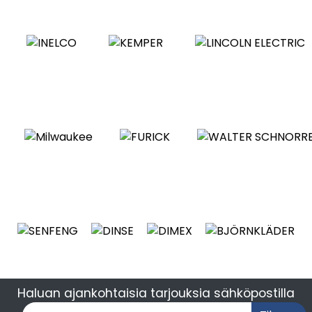
Haluan ajankohtaisia tarjouksia sähköpostilla