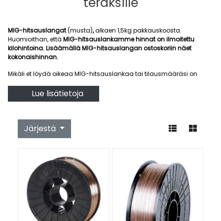
teräksille
MIG-hitsauslangat
(musta)
,
alkaen 1,5kg pakkauskoosta.
Huomioithan, että
MIG-hitsauslankamme hinnat on ilmoitettu
kilohintoina. Lisäämällä MIG-hitsauslangan ostoskoriin näet
kokonaishinnan.
Mikäli et löydä oikeaa MIG-hitsauslankaa tai tilausmääräsi on
suurempi, niin ota yhteyttä joko soittamalla asiakaspalveluumme
p.
03-31414200
tai laita kysely sähköpostilla
Lue lisätietoja
osoitteeseen
pirkkahitsi@pirkkahitsi.fi
.
Omasta kategoriastaan löydät myös
erikoisemmat MIG-
hitsauslangat
sekä
yliseostetut ja haponkestävät MIG-
Järjestä
hitsauslangat
.
Tutustu myös kattavaan
MIG-hitsauskoneiden
valikoimaamme!
Lähetämme kaikki varastostamme löytyvät MIG-hitsauslangat
nopealla toimituksella, jopa 1-2 arkipäivässä. Mikäli pääset
käymään myymälässämme Tampereella, saat tuotteesi myös heti
mukaan!
Autamma aina mielellämme kaikessa hitsaukseen liittyvässä, olipa
kyse MIG-hitsauslangoista tai muusta hitsaukseen liittyvästä niin