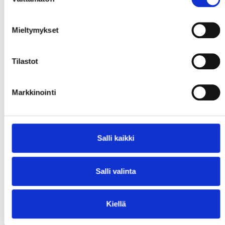
valinta
Mieltymykset
Tilastot
Markkinointi
Salli kaikki
Salli valinta
Kiellä