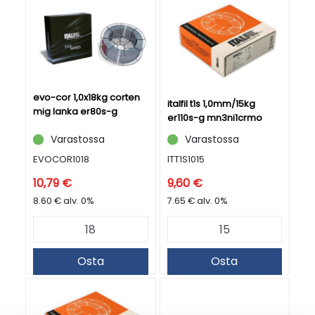
evo-cor 1,0x18kg corten
italfil t1s 1,0mm/15kg
mig lanka er80s-g
er110s-g mn3ni1crmo
Varastossa
Varastossa
EVOCOR1018
ITT1S1015
10,79 €
9,60 €
8.60 € alv. 0%
7.65 € alv. 0%
Osta
Osta