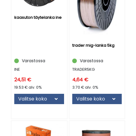
ota yhteyttä. Pirkka-Hitsillä olemme palvelleet hitsaukseen liittyvissä
asioissa jo yli 30 vuotta, jonka aikana onnistunut palvelu on aina
ollut meille sydämen asia.
Ota siis vain yhteyttä
ja autamme aina
mielellämme!
kaasuton täytelanka ine
trader mig-lanka 5kg
Varastossa
Varastossa
INE
TRADER5KG
24,51 €
4,64 €
19.53 € alv. 0%
3.70 € alv. 0%
Valitse koko
Valitse koko