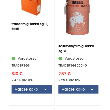
trader mig-lanka sg-3,
italfil
italfil tynnyri mig-lanka
sg-3
Varastossa
Varastossa
TRADERSG3
TRADERSG3250KG
3,10 €
2,87 €
2.47 € alv. 0%
2.29 € alv. 0%
Valitse koko
Valitse koko