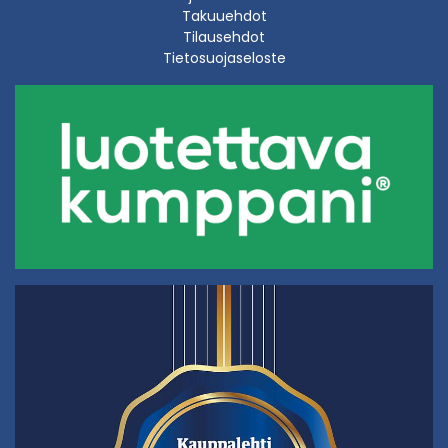
Takuuehdot
Tilausehdot
Tietosuojaseloste