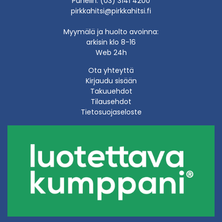
Puhelin: (03) 3141 4200
pirkkahitsi@pirkkahitsi.fi
Myymälä ja huolto avoinna:
arkisin klo 8-16
Web 24h
Ota yhteyttä
Kirjaudu sisään
Takuuehdot
Tilausehdot
Tietosuojaseloste