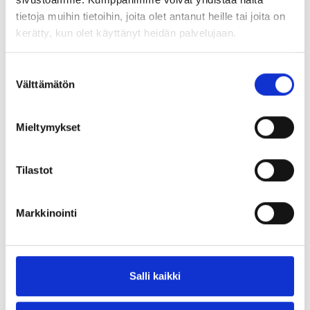
tietoja muihin tietoihin, joita olet antanut heille tai joita on
kerätty, kun olet käyttänyt heidän palvelujaan.
Suostumuksen
Välttämätön
valinta
Mieltymykset
Tilastot
Markkinointi
Salli kaikki