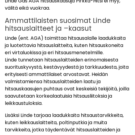
Linde Gas AGA hitsauskaasuja Pirkka-Hitsi ei myy,
välitä eikä vuokraa.
Ammattilaisten suosimat Linde
hitsauslaitteet ja –kaasut
Linde (ent. AGA) toimittaa hitsausalalle laadukkaita
ja luotettavia hitsauslaitteita, kuten hitsauskoneita
eri virtaluokissa ja eri hitsausmenetelmille.
Linde tunnetaan hitsauslaitteiden erinomaisesta
suorituskyvystä, kestävyydestä ja tarkkuudesta, joita
erityisesti ammattilaiset arvostavat. Heidän
valmistamiensa hitsauslaitteiden laatu ja
hitsauskaasujen puhtaus ovat keskeisiä tekijöitä, joilla
saavutetaan korkealaatuisia hitsausliitoksia ja
leikkaustuloksia.
Lisäksi Linde tarjoaa laadukkaita hitsaustarvikkeita,
kuten leikkauslaitteita, poltinputkia ja muita
tarvikkeita, jotka täydentävät hitsauslaitteiden ja