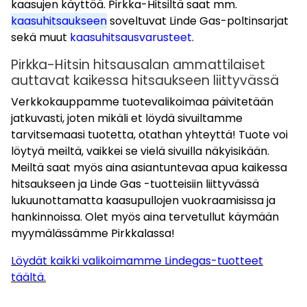
kaasujen käyttöä. Pirkka-Hitsiltä saat mm.
kaasuhitsaukseen
soveltuvat Linde Gas-poltinsarjat
sekä muut
kaasuhitsausvarusteet
.
Pirkka-Hitsin hitsausalan ammattilaiset
auttavat kaikessa hitsaukseen liittyvässä
Verkkokauppamme tuotevalikoimaa päivitetään
jatkuvasti, joten mikäli et löydä sivuiltamme
tarvitsemaasi tuotetta,
otathan yhteyttä!
Tuote voi
löytyä meiltä, vaikkei se vielä sivuilla näkyisikään.
Meiltä saat myös aina asiantuntevaa apua kaikessa
hitsaukseen ja Linde Gas -tuotteisiin liittyvässä
lukuunottamatta kaasupullojen vuokraamisissa ja
hankinnoissa. Olet myös aina tervetullut käymään
myymälässämme Pirkkalassa!
Löydät kaikki valikoimamme Lindegas-tuotteet
täältä.