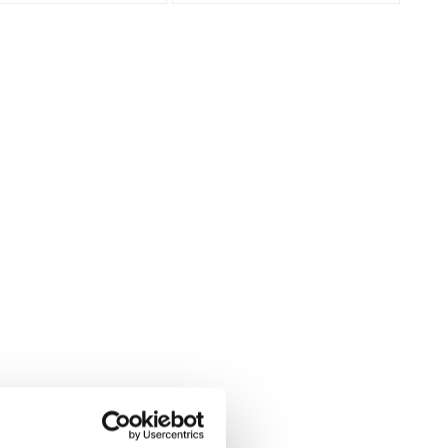
ataan erittäin kuuman plasmavalokaaren avulla. Menetelmä
asti ja tarkasti.
ata?
iaaleja ovat teräs, ruostumaton teräs, alumiini, kupari sekä
avallisella polttoleikkauksella. Esimerkiksi alumiini ja
kaus mahdollistaa siistin leikkuujäljen ja toimii hyvin myös
nipuolinen soveltuvuus erilaisille metalleille. Menetelmä vähentää