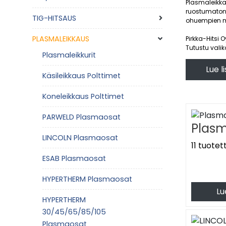
Plasmaleikkau
ruostumaton 
TIG-HITSAUS
ohuempien me
PLASMALEIKKAUS
Pirkka-Hitsi 
Tutustu val
Plasmaleikkurit
Plasmaleikka
Lue l
laadukkaalla
Käsileikkaus Polttimet
Valikoimast
Koneleikkaus Polttimet
plasmaosat. 
PARWELD Plasmaosat
Kaikki 
Plas
Laajasta val
LINCOLN Plasmaosat
kulutusvaraos
11 tuotet
varastotuot
ESAB Plasmaosat
Mitä pl
HYPERTHERM Plasmaosat
Plasmaleikka
Lu
erityisesti se
HYPERTHERM
ja ruostumat
30/45/65/85/105
Plasmaleikka
Plasmaosat