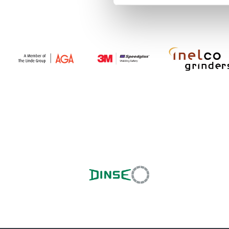
Plasmaleikkau
soveltuvilla
Mitä hy
Laadukkaat p
kulutusosat 