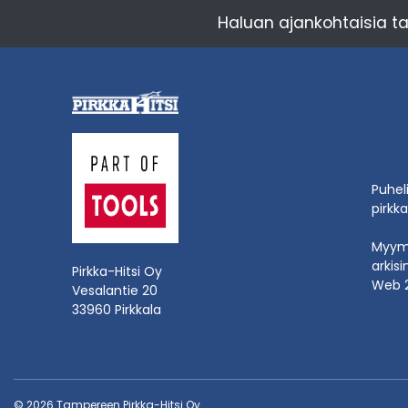
Haluan ajankohtaisia ta
Puhel
pirkka
Myymä
arkisi
Pirkka-Hitsi Oy
Web 
Vesalantie 20
33960 Pirkkala
© 2026 Tampereen Pirkka-Hitsi Oy