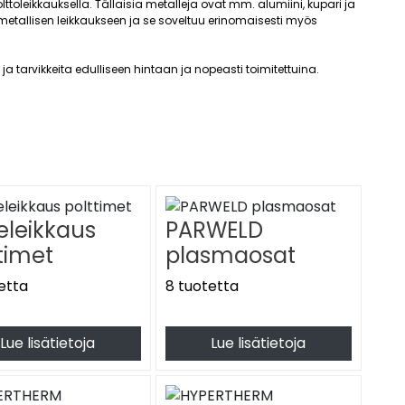
lttoleikkauksella. Tällaisia metalleja ovat mm. alumiini, kupari ja
etallisen leikkaukseen ja se soveltuu erinomaisesti myös
 tarvikkeita edulliseen hintaan ja nopeasti toimitettuina.
isen plasmavalokaaren avulla. Tehokkuutensa ansiosta
akoneen käytön kokonaan.
spolttimet
,
koneleikkauspolttimet
ja useiden eri merkkien
 takuulla!
tuksella
PARWELD
arastossamme on kaikkiin yleisimpiin plasmoihin
timet
plasmaosat
inzel, Thermal Dynamics, Thermacut ja Trafimet. Saat kaikki
etta
8 tuotetta
ohtavien metallien leikkaamiseen. Menetelmä kehitettiin
Lue lisätietoja
Lue lisätietoja
leikkauksella. Tällaisia metalleja ovat esimerkiksi alumiini, kupari
opa 25 000 asteeseen kuumeneva plasmakaari sulattaa metallin