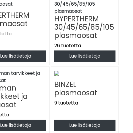
elmä soveltuu erinomaisesti myös ohuiden metallilevyjen
sissa metallitöissä.
HYPERTHERM
rjaamoilla ja erilaisissa asennus- ja huoltotöissä, joissa
smaosat
30/45/65/85/105
tetta
plasmaosat
rkkuuden ja monipuolisuuden ansiosta. Menetelmä mahdollistaa
26 tuotetta
ja parantaa työn tehokkuutta.
Lue lisätietoja
Lue lisätietoja
 Plasmaleikkauksella voidaan leikata esimerkiksi terästä,
elmä toimii hyvin myös ohuempien metallilevyjen työstössä.
ely on sujuvaa niin teollisuudessa kuin korjaamo- ja
taa erittäin siisti leikkuujälki, jolloin tarve ylimääräiselle
BINZEL
plasmaosat
ikkeet ja
9 tuotetta
aosat
etta
Lue lisätietoja
Lue lisätietoja