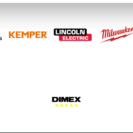
s tuottaa yleensä erittäin siistin leikkuujäljen, minkä vuoksi jälkikäsitt
 koneilla voidaan monissa tapauksissa vähentää hionnan tarvetta merkitt
ötyä laadukkaista plasmaosista on?
lasmaosat parantavat leikkuutarkkuutta, pidentävät käyttöikää ja auttava
vaikuttavat myös plasmaleikkauksen tehokkuuteen ja käyttömukavuuteen