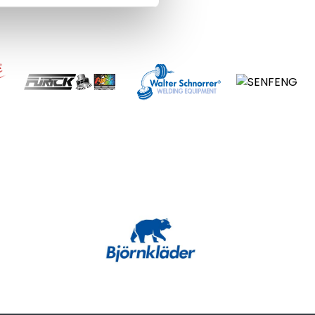
elyn tarve on usein vähäinen. Laadukkailla plasmaleikkaukseen
ävästi.
t ylläpitämään tasaista leikkuujälkeä. Oikein valitut
.