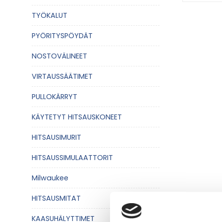
erinom
TYÖKALUT
vähäis
PYÖRITYSPÖYDÄT
monipu
NOSTOVÄLINEET
Mitä pl
VIRTAUSSÄÄTIMET
Plasmaleikka
perustuu siih
PULLOKÄRRYT
Mitä ma
KÄYTETYT HITSAUSKONEET
Plasmaleikkau
erilaiset meta
HITSAUSIMURIT
Miten p
HITSAUSSIMULAATTORIT
Plasmaleikkau
ruostumaton t
Milwaukee
ohuilla metall
HITSAUSMITAT
Mitkä o
Plasmaleikkau
KAASUHÄLYTTIMET