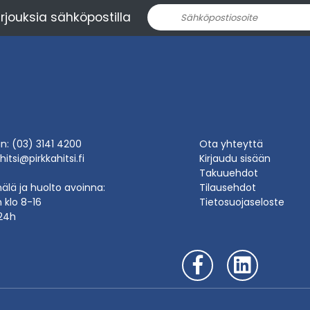
rjouksia sähköpostilla
in: (03) 3141 4200
Ota yhteyttä
hitsi@pirkkahitsi.fi
Kirjaudu sisään
Takuuehdot
lä ja huolto avoinna:
Tilausehdot
n klo 8-16
Tietosuojaseloste
24h