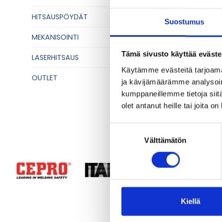
myös jälkikäs
HITSAUSPÖYDÄT
Missä p
Suostumus
Plasmaleikka
MEKANISOINTI
soveltuu hyvi
Tämä sivusto käyttää eväste
LASERHITSAUS
Voiko p
Käytämme evästeitä tarjoama
OUTLET
Kyllä. Plasm
ja kävijämäärämme analysoim
vaikeammin t
kumppaneillemme tietoja siitä
Soveltu
olet antanut heille tai joita o
Kyllä. Plasma
Suostumuksen
Kuinka 
Välttämätön
valinta
Plasmavaloka
leikkaamisen
Soveltuu
Kyllä. Plasm
Kiellä
hyvän hallit
Tarvita