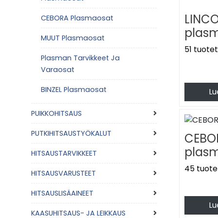
nopeasti ja t
leikkaamiseen
LINCOLN
CEBORA Plasmaosat
Plasmaleikkau
plas
MUUT Plasmaosat
tarvitaan no
51 tuote
Plasma
Plasman Tarvikkeet Ja
Varaosat
Plasmaleikka
siistin leikk
BINZEL Plasmaosat
Lu
Yksi plasmale
ruostumatont
PUIKKOHITSAUS
Tehokas plas
harrastekäytö
PUTKIHITSAUSTYÖKALUT
CEBORA
hionnalle vä
plas
HITSAUSTARVIKKEET
Plasmaleikk
45 tuote
HITSAUSVARUSTEET
nopea 
HITSAUSLISÄAINEET
siisti 
Lu
soveltu
KAASUHITSAUS- JA LEIKKAUS