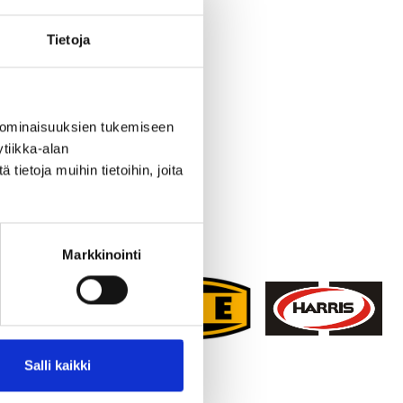
 erittäin viimeistelty lopputulos.
Tietoja
nnusalalla sekä erilaisissa huolto- ja asennustöissä. Menetelmä
erästä?
 ominaisuuksien tukemiseen
n. Menetelmä mahdollistaa nopean ja tarkan työskentelyn myös
tiikka-alan
ietoja muihin tietoihin, joita
?
vallinen polttoleikkaus ei sovellu alumiinille.
Markkinointi
a mahdollistaa metallin nopean sulattamisen ja tehokkaan
kkaamiseen. Menetelmä mahdollistaa siistin leikkuujäljen ja
Salli kaikki