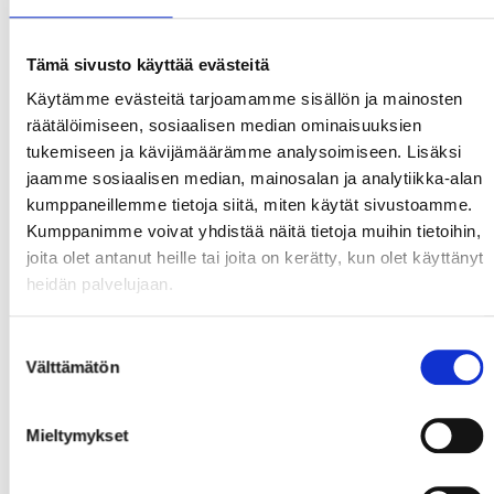
Tämä sivusto käyttää evästeitä
Käytämme evästeitä tarjoamamme sisällön ja mainosten
räätälöimiseen, sosiaalisen median ominaisuuksien
TIG-langat ERIKOISET
Hitsauspuikot
tukemiseen ja kävijämäärämme analysoimiseen. Lisäksi
seostamattomille
0 tuotetta
jaamme sosiaalisen median, mainosalan ja analytiikka-alan
teräksille 48 / 55
kumppaneillemme tietoja siitä, miten käytät sivustoamme.
3 tuotetta
Kumppanimme voivat yhdistää näitä tietoja muihin tietoihin,
joita olet antanut heille tai joita on kerätty, kun olet käyttänyt
heidän palvelujaan.
Lue lisätietoja
Lue lisätietoja
Suostumuksen
Välttämätön
valinta
Mieltymykset