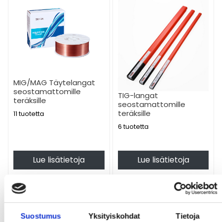
MIG/MAG Täytelangat
seostamattomille
TIG-langat
teräksille
seostamattomille
teräksille
11 tuotetta
6 tuotetta
Lue lisätietoja
Lue lisätietoja
Suostumus
Yksityiskohdat
Tietoja