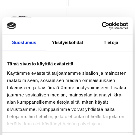
Missä TIG-hitsausta käytetään?
TIG-hitsausta käytetään yleisesti teollisuuden aloilla, joissa
hitsauksen laatuvaatimukset ovat korkeat. Tällaisia aloja ovat
esimerkiksi lentokone- ja avaruusteollisuus, putkistohitsaus sekä
erikoismateriaalien hitsaus.
Suostumus
Yksityiskohdat
Tietoja
Mitkä ovat TIG-hitsauksen suurimmat
TIG-elektrodin
edut?
teroituslaitteet
Tämä sivusto käyttää evästeitä
18 tuotetta
TIG-hitsauksen suurimpia etuja ovat erittäin siisti työnjälki, tarkasti
hallittava hitsausprosessi sekä vähäinen roiskeiden määrä.
Käytämme evästeitä tarjoamamme sisällön ja mainosten
Menetelmä mahdollistaa korkealuokkaisen lopputuloksen myös
räätälöimiseen, sosiaalisen median ominaisuuksien
vaativissa hitsauskohteissa.
tukemiseen ja kävijämäärämme analysoimiseen. Lisäksi
Lue lisätietoja
Tarvitaanko TIG-hitsauksessa
jaamme sosiaalisen median, mainosalan ja analytiikka-
lisäainetta?
alan kumppaneillemme tietoja siitä, miten käytät
sivustoamme. Kumppanimme voivat yhdistää näitä
TIG-hitsauksessa voidaan käyttää lisäainetta tarpeen mukaan,
mutta hitsaus on mahdollista toteuttaa myös ilman lisäainetta.
tietoja muihin tietoihin, joita olet antanut heille tai joita on
kerätty, kun olet käyttänyt heidän palvelujaan.
Soveltuuko TIG-hitsaus ohuille
materiaaleille?