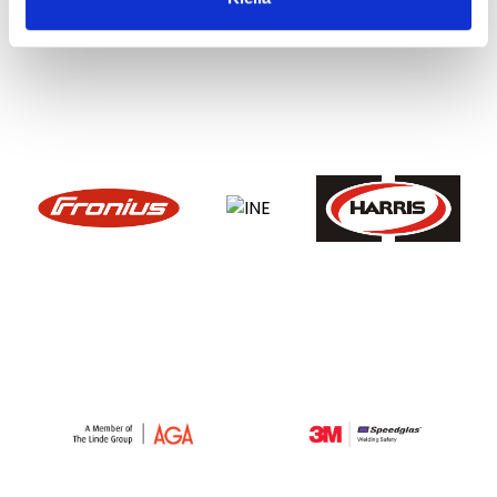
Mitä TIG-hitsaukseen tarvitaan?
TIG-hitsaukseen tarvitaan TIG-hitsauskone, TIG-hitsauspoltin,
volframielektrodit, suojakaasu sekä tarvittaessa lisäaineet.
Laadukkaat tarvikkeet auttavat saavuttamaan paremman
hitsausjäljen ja tasaisemman työskentelyn.