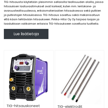
TIG-hitsausta käytetään yleisimmin sellaisilla teollisuuden aloilla, joissa
hitsauksen laatuvaatimukset ovat korkeat, kuten mm. lentokone- ja
avaruusteollisuudessa, erikoismateriaalien hitsauksessa sekä putkien
ja putkistojen hitsauksessa. TIG-hitsaus soveltuu sekä mekanisoituun
että käsin tehtävään hitsaukseen. Pirkka-Hitsi Oy Oy tarjoaa laajan ja
laadukkaan valikoiman erilaisia TIG-hitsaukseen soveltuvia tuotteita.
TIG-hitsauksessa hitsausjälki on siistiä, mutta se vaatii tekijältään
Lue lisätietoja
tarkkuutta ja vakaata kättä. Käytännössä toisella kädellä syötetään
lisäainetta hitsisulaan palamaan, kun toisella kädellä kuljetetaan
poltinta. TIG-hitsausprosessilla on mahdollista toteuttaa erittäin
korkealuokkainen lopputulos, ja sen etuja onkin ehdottomasti:
erittäin siisti työnjälki, koska liitosvirheitä tai roiskeita ei synny
reunahaavat helposti vältettävissä
hyvin säädettävissä oleva lämmöntuonti
mahdollisuus toteuttaa myös ilman lisäainetta
Pirkka-Hitsiltä TIG-hitsaukseen soveltuvat
koneet, polttimet ja muut tarvikkeet
Kattavasta valikoimastamme löydät mm. niin laatua arvostavalle
harrastajalle kuin vaativaan ammattikäyttöönkin soveltuvat
TIG
TIG-hitsauskoneet
TIG-elektrodit