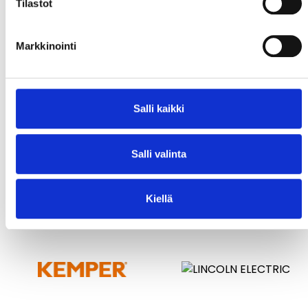
Tilastot
Markkinointi
Salli kaikki
Salli valinta
Kiellä