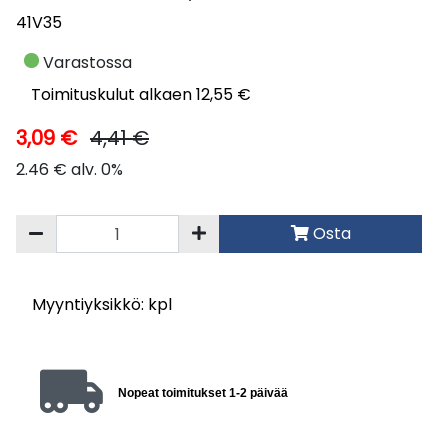
41V35
Varastossa
Toimituskulut alkaen 12,55 €
3,09 €
4,41 €
2.46 € alv. 0%
Osta
Myyntiyksikkö: kpl
Nopeat toimitukset 1-2 päivää