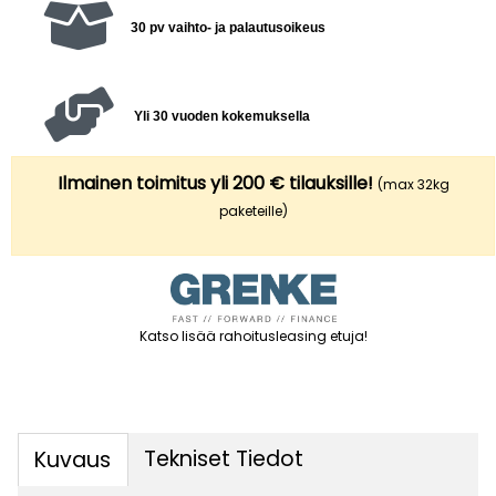
30 pv vaihto- ja palautusoikeus
Yli 30 vuoden kokemuksella
Ilmainen toimitus yli 200 € tilauksille!
(max 32kg
paketeille)
Katso lisää rahoitusleasing etuja
!
Tekniset Tiedot
Kuvaus