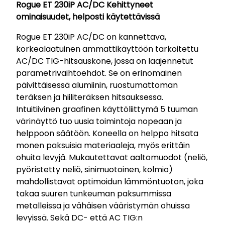
Rogue ET 230iP AC/DC Kehittyneet
ominaisuudet, helposti käytettävissä
Rogue ET 230iP AC/DC on kannettava,
korkealaatuinen ammattikäyttöön tarkoitettu
AC/DC TIG-hitsauskone, jossa on laajennetut
parametrivaihtoehdot. Se on erinomainen
päivittäisessä alumiinin, ruostumattoman
teräksen ja hiiliteräksen hitsauksessa.
Intuitiivinen graafinen käyttöliittymä 5 tuuman
värinäyttö tuo uusia toimintoja nopeaan ja
helppoon säätöön. Koneella on helppo hitsata
monen paksuisia materiaaleja, myös erittäin
ohuita levyjä. Mukautettavat aaltomuodot (neliö,
pyöristetty neliö, sinimuotoinen, kolmio)
mahdollistavat optimoidun lämmöntuoton, joka
takaa suuren tunkeuman paksummissa
metalleissa ja vähäisen vääristymän ohuissa
levyissä. Sekä DC- että AC TIG:n