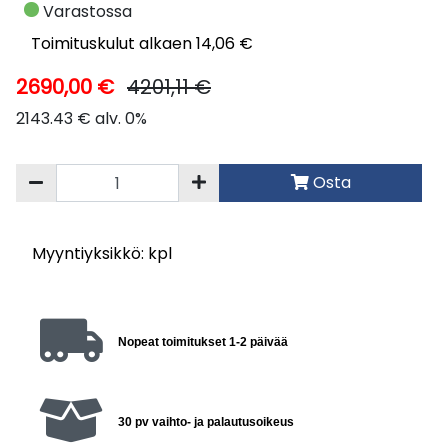
Varastossa
Toimituskulut alkaen 14,06 €
2690,00 €
4201,11 €
2143.43 € alv. 0%
Osta
Myyntiyksikkö: kpl
Nopeat toimitukset 1-2 päivää
30 pv vaihto- ja palautusoikeus