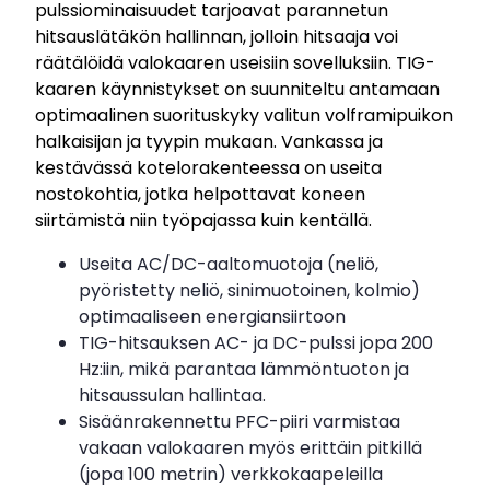
pulssiominaisuudet tarjoavat parannetun
hitsauslätäkön hallinnan, jolloin hitsaaja voi
räätälöidä valokaaren useisiin sovelluksiin. TIG-
kaaren käynnistykset on suunniteltu antamaan
optimaalinen suorituskyky valitun volframipuikon
halkaisijan ja tyypin mukaan. Vankassa ja
kestävässä kotelorakenteessa on useita
nostokohtia, jotka helpottavat koneen
siirtämistä niin työpajassa kuin kentällä.
Useita AC/DC-aaltomuotoja (neliö,
pyöristetty neliö, sinimuotoinen, kolmio)
optimaaliseen energiansiirtoon
TIG-hitsauksen AC- ja DC-pulssi jopa 200
Hz:iin, mikä parantaa lämmöntuoton ja
hitsaussulan hallintaa.
Sisäänrakennettu PFC-piiri varmistaa
vakaan valokaaren myös erittäin pitkillä
(jopa 100 metrin) verkkokaapeleilla