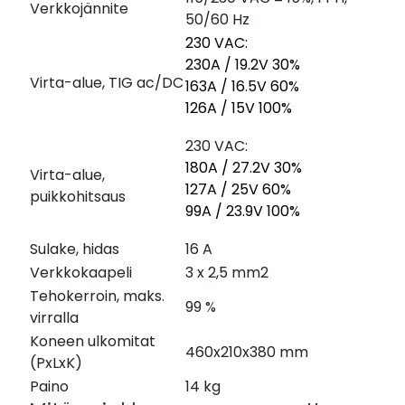
Verkkojännite
50/60 Hz
230 VAC:
230A / 19.2V 30%
Virta-alue, TIG ac/DC
163A / 16.5V 60%
126A / 15V 100%
230 VAC:
180A / 27.2V 30%
Virta-alue,
127A / 25V 60%
puikkohitsaus
99A / 23.9V 100%
Sulake, hidas
16 A
Verkkokaapeli
3 x 2,5 mm2
Tehokerroin, maks.
99 %
virralla
Koneen ulkomitat
460x210x380 mm
(PxLxK)
Paino
14 kg