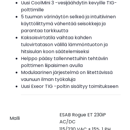
Uusi CoolMini 3 -vesijäähdytin kevyille TIG-
polttimille
5 tuuman värinäytön selkeä ja intuitiivinen
käyttöliittymä vähentää seisokkeja ja
parantaa tarkkuutta
Kaksoisvirtatila vaihtaa kahden
tulovirtatason välillä lämmöntuoton ja
hitsisulan koon säätelemiseksi
Helppo pääsy tallennettuihin tehtäviin
polttimen liipaisimen avulla
Modulaarinen järjestelmä on liitettävissä
vaunuun ilman työkaluja
Uusi Exeor TIG -poltin sisältyy toimitukseen
ESAB Rogue ET 230iP
Malli
AC/DC
115/230 VAC ± 15%, 1 PH,