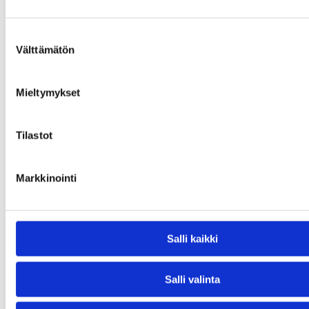
Juotos ja kaasuhitsauslangat
MIG-langat haponkestävät, yliseostetut
MIG-langat ERIKOISET
Suostumuksen
TIG-langat haponkestävät, yliseostetut
Välttämätön
Hitsauspuikot haponkestävät 316, yliseostetut 309
valinta
MIG/MAG-langat alumiiniseoksille
TIG-langat alumiiniseoksille
MIG-langat seostamattomille teräksille
Mieltymykset
MIG/MAG Täytelangat seostamattomille teräksille
TIG-langat seostamattomille teräksille
TIG-langat ERIKOISET
Tilastot
Hitsauspuikot seostamattomille teräksille 48 / 55
Hitsauspuikot korjaushitsaus
Hitsauspuikot kovahitsaus
KAASUHITSAUS- JA LEIKKAUS
Markkinointi
KAASUHITSAUS- JA LEIKKAUS
Leikkaussuuttimet
Harris
Kaasuhitsausvarusteet
Salli kaikki
Kaasuletkut
Happipeitsaus
TYÖKALUT
PYÖRITYSPÖYDÄT
Salli valinta
NOSTOVÄLINEET
VIRTAUSSÄÄTIMET