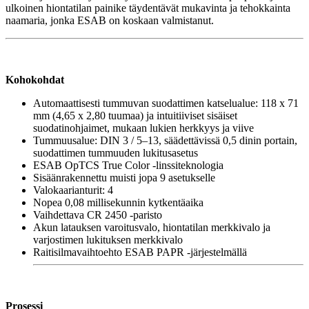
ulkoinen hiontatilan painike täydentävät mukavinta ja tehokkainta
naamaria, jonka ESAB on koskaan valmistanut.
Kohokohdat
Automaattisesti tummuvan suodattimen katselualue: 118 x 71
mm (4,65 x 2,80 tuumaa) ja intuitiiviset sisäiset
suodatinohjaimet, mukaan lukien herkkyys ja viive
Tummuusalue: DIN 3 / 5–13, säädettävissä 0,5 dinin portain,
suodattimen tummuuden lukitusasetus
ESAB OpTCS True Color -linssiteknologia
Sisäänrakennettu muisti jopa 9 asetukselle
Valokaarianturit: 4
Nopea 0,08 millisekunnin kytkentäaika
Vaihdettava CR 2450 -paristo
Akun latauksen varoitusvalo, hiontatilan merkkivalo ja
varjostimen lukituksen merkkivalo
Raitisilmavaihtoehto ESAB PAPR -järjestelmällä
Prosessi