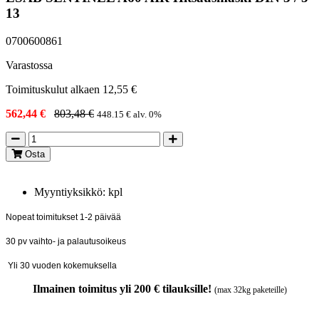
13
0700600861
Varastossa
Toimituskulut alkaen 12,55 €
562,44 €
803,48 €
448.15 € alv. 0%
Osta
Myyntiyksikkö: kpl
Nopeat toimitukset 1-2 päivää
30 pv vaihto- ja palautusoikeus
Yli 30 vuoden kokemuksella
Ilmainen toimitus yli 200 € tilauksille!
(max 32kg paketeille)