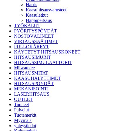
Harris
Kaasuhitsausvarusteet
Kaasuletkut
Happipeitsaus
TYÖKALUT
PYÖRITYSPÖYDÄT
NOSTOVÄLINEET
VIRTAUSSÄÄTIMET
PULLOKÄRRYT
KÄYTETYT HITSAUSKONEET
HITSAUSIMURIT
HITSAUSSIMULAATTORIT
Milwaukee
HITSAUSMITAT
KAASUHÄLYTTIMET
HITSAUSPÖYDÄT
MEKANISOINTI
LASERHITSAUS
OUTLET
Tuotteet
Palvelut
Tuotemerkit
Myymälä
yhteystiedot
Kokemuksia