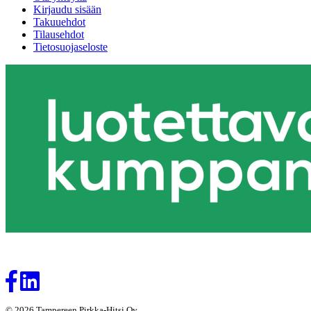
Kirjaudu sisään
Takuuehdot
Tilausehdot
Tietosuojaseloste
© 2026 Tampereen Pirkka-Hitsi Oy