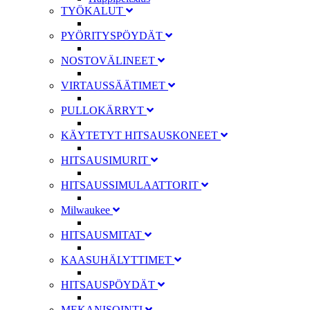
TYÖKALUT
PYÖRITYSPÖYDÄT
NOSTOVÄLINEET
VIRTAUSSÄÄTIMET
PULLOKÄRRYT
KÄYTETYT HITSAUSKONEET
HITSAUSIMURIT
HITSAUSSIMULAATTORIT
Milwaukee
HITSAUSMITAT
KAASUHÄLYTTIMET
HITSAUSPÖYDÄT
MEKANISOINTI