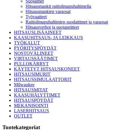
Suojaimet
Hitsausmaskit raitisilmapuhaltimella
Hitsausmaskien varaosat
Työvaatteet
Raitisilmapuhaltimien suodattimet ja varaosat
Hitsausverhot ja suojapeitteet
HITSAUSLISÄAINEET
KAASUHITSAUS- JA LEIKKAUS
TYÖKALUT
PYÖRITYSPÖYDÄT
NOSTOVÄLINEET
VIRTAUSSÄÄTIMET
PULLOKÄRRYT
KÄYTETYT HITSAUSKONEET
HITSAUSIMURIT
HITSAUSSIMULAATTORIT
Milwaukee
HITSAUSMITAT
KAASUHÄLYTTIMET
HITSAUSPÖYDÄT
MEKANISOINTI
LASERHITSAUS
OUTLET
Tuotekategoriat