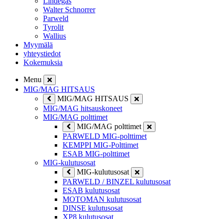
Lindegas
Walter Schnorrer
Parweld
Tyrolit
Wallius
Myymälä
yhteystiedot
Kokemuksia
Menu
MIG/MAG HITSAUS
MIG/MAG HITSAUS
MIG/MAG hitsauskoneet
MIG/MAG polttimet
MIG/MAG polttimet
PARWELD MIG-polttimet
KEMPPI MIG-Polttimet
ESAB MIG-polttimet
MIG-kulutusosat
MIG-kulutusosat
PARWELD / BINZEL kulutusosat
ESAB kulutusosat
MOTOMAN kulutusosat
DINSE kulutusosat
XP8 kulutusosat