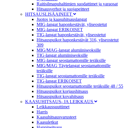
Raitisilmapuhaltimien suodattimet ja varaosat
Hitsausverhot ja suojapeitteet
HITSAUSLISÄAINEET
Juotos ja kaasuhitsauslangat
MIG-langat haponkestävät, yliseostetut
MIG-langat ERIKOISET
TIG-langat haponkestävät, yliseostetut
Hitsauspuikot haponkestävät 316, yliseostetut
309
MIG/MAG-langat alumiiniseoksille
TIG-langat alumiiniseoksille
MIG-langat seostamattomille teräksille
MIG/MAG Täytelangat seostamattomille
teräksille
TIG-langat seostamattomille teräksille
TIG-langat ERIKOISET
Hitsauspuikot seostamattomille teräksille 48 / 55
Hitsauspuikot korjaushitsaus
Hitsauspuikot kovahitsaus
KAASUHITSAUS- JA LEIKKAUS
Leikkaussuuttimet
Harris
Kaasuhitsausvarusteet
Kaasuletkut
Happipeitsaus