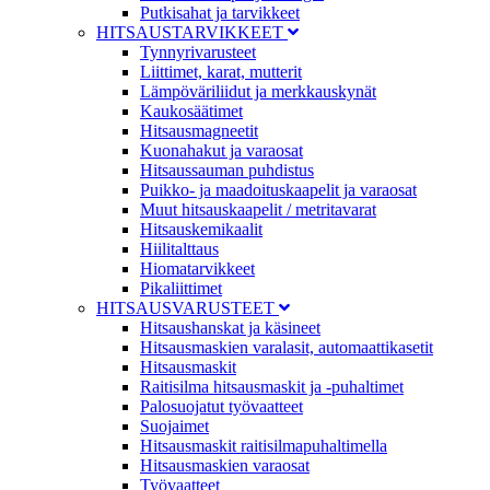
Putkisahat ja tarvikkeet
HITSAUSTARVIKKEET
Tynnyrivarusteet
Liittimet, karat, mutterit
Lämpöväriliidut ja merkkauskynät
Kaukosäätimet
Hitsausmagneetit
Kuonahakut ja varaosat
Hitsaussauman puhdistus
Puikko- ja maadoituskaapelit ja varaosat
Muut hitsauskaapelit / metritavarat
Hitsauskemikaalit
Hiilitalttaus
Hiomatarvikkeet
Pikaliittimet
HITSAUSVARUSTEET
Hitsaushanskat ja käsineet
Hitsausmaskien varalasit, automaattikasetit
Hitsausmaskit
Raitisilma hitsausmaskit ja -puhaltimet
Palosuojatut työvaatteet
Suojaimet
Hitsausmaskit raitisilmapuhaltimella
Hitsausmaskien varaosat
Työvaatteet