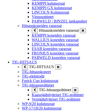
KEMPPI kulutusosat
KEMPPI GX kulutusosat
LINCOLN Kulutusosat
Virtasuuttimet
PARWELD / BINZEL lankaputket
Hitsauskoneiden varaosat
Hitsauskoneiden varaosat
KEMPPI koneiden varaosat
WALLIUS koneiden varaosat
LINCOLN koneiden varaosat
ESAB koneiden varaosat
FRONIUS koneiden varaosat
PARWELD koneiden varaosat
TIG-HITSAUS
TIG-HITSAUS
TIG-hitsauskoneet
TIG-elektrodit
Furick Cup kulutusosat
TIG-hitsauspolttimet
TIG-hitsauspolttimet
Kaasujäähdytteiset TIG-polttimet
Vesijäähdytteiset TIG-polttimet
WP-9/20 kulutusosat
WP-17/18/26 kulutusosat