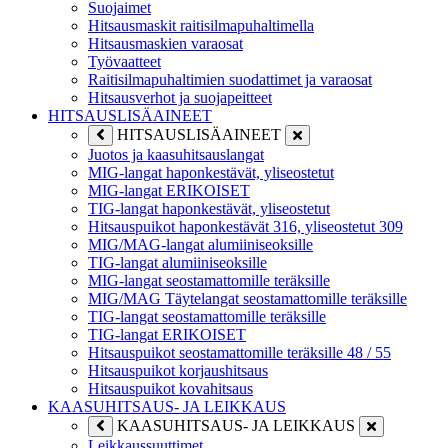
Suojaimet
Hitsausmaskit raitisilmapuhaltimella
Hitsausmaskien varaosat
Työvaatteet
Raitisilmapuhaltimien suodattimet ja varaosat
Hitsausverhot ja suojapeitteet
HITSAUSLISÄAINEET
HITSAUSLISÄAINEET
Juotos ja kaasuhitsauslangat
MIG-langat haponkestävät, yliseostetut
MIG-langat ERIKOISET
TIG-langat haponkestävät, yliseostetut
Hitsauspuikot haponkestävät 316, yliseostetut 309
MIG/MAG-langat alumiiniseoksille
TIG-langat alumiiniseoksille
MIG-langat seostamattomille teräksille
MIG/MAG Täytelangat seostamattomille teräksille
TIG-langat seostamattomille teräksille
TIG-langat ERIKOISET
Hitsauspuikot seostamattomille teräksille 48 / 55
Hitsauspuikot korjaushitsaus
Hitsauspuikot kovahitsaus
KAASUHITSAUS- JA LEIKKAUS
KAASUHITSAUS- JA LEIKKAUS
Leikkaussuuttimet