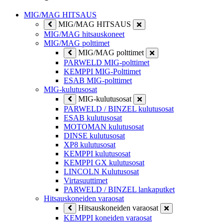
MIG/MAG HITSAUS
MIG/MAG HITSAUS
MIG/MAG hitsauskoneet
MIG/MAG polttimet
MIG/MAG polttimet
PARWELD MIG-polttimet
KEMPPI MIG-Polttimet
ESAB MIG-polttimet
MIG-kulutusosat
MIG-kulutusosat
PARWELD / BINZEL kulutusosat
ESAB kulutusosat
MOTOMAN kulutusosat
DINSE kulutusosat
XP8 kulutusosat
KEMPPI kulutusosat
KEMPPI GX kulutusosat
LINCOLN Kulutusosat
Virtasuuttimet
PARWELD / BINZEL lankaputket
Hitsauskoneiden varaosat
Hitsauskoneiden varaosat
KEMPPI koneiden varaosat