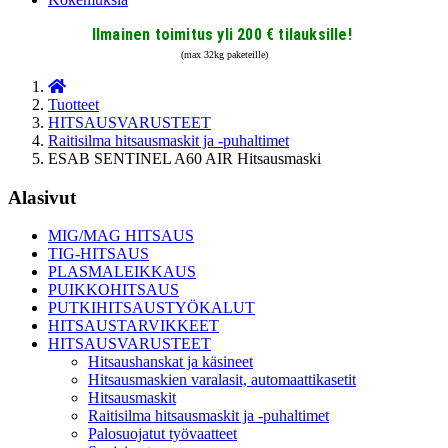
Ilmainen toimitus yli 200 € tilauksille!
(max 32kg paketeille)
Tuotteet
HITSAUSVARUSTEET
Raitisilma hitsausmaskit ja -puhaltimet
ESAB SENTINEL A60 AIR Hitsausmaski
Alasivut
MIG/MAG HITSAUS
TIG-HITSAUS
PLASMALEIKKAUS
PUIKKOHITSAUS
PUTKIHITSAUSTYÖKALUT
HITSAUSTARVIKKEET
HITSAUSVARUSTEET
Hitsaushanskat ja käsineet
Hitsausmaskien varalasit, automaattikasetit
Hitsausmaskit
Raitisilma hitsausmaskit ja -puhaltimet
Palosuojatut työvaatteet