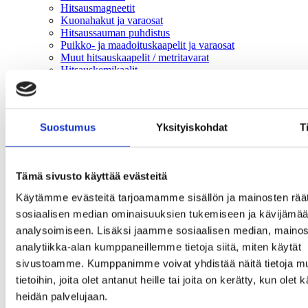
Hitsausmagneetit
Kuonahakut ja varaosat
Hitsaussauman puhdistus
Puikko- ja maadoituskaapelit ja varaosat
Muut hitsauskaapelit / metritavarat
Hitsauskemikaalit
Hiilitalttaus
Hiomatarvikkeet
Pikaliittimet
HITSAUSVARUSTEET
Suostumus
Yksityiskohdat
T
HITSAUSVARUSTEET
Hitsaushanskat ja käsineet
Hitsausmaskien varalasit, automaattikasetit
Hitsausmaskit
Tämä sivusto käyttää evästeitä
Raitisilma hitsausmaskit ja -puhaltimet
Palosuojatut työvaatteet
Käytämme evästeitä tarjoamamme sisällön ja mainosten räät
Suojaimet
sosiaalisen median ominaisuuksien tukemiseen ja kävijäm
Hitsausmaskit raitisilmapuhaltimella
analysoimiseen. Lisäksi jaamme sosiaalisen median, mainos
Hitsausmaskien varaosat
Työvaatteet
analytiikka-alan kumppaneillemme tietoja siitä, miten käytät
Raitisilmapuhaltimien suodattimet ja varaosat
sivustoamme. Kumppanimme voivat yhdistää näitä tietoja mu
Hitsausverhot ja suojapeitteet
tietoihin, joita olet antanut heille tai joita on kerätty, kun olet 
HITSAUSLISÄAINEET
HITSAUSLISÄAINEET
heidän palvelujaan.