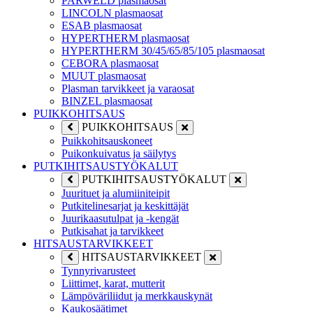
PARWELD plasmaosat
LINCOLN plasmaosat
ESAB plasmaosat
HYPERTHERM plasmaosat
HYPERTHERM 30/45/65/85/105 plasmaosat
CEBORA plasmaosat
MUUT plasmaosat
Plasman tarvikkeet ja varaosat
BINZEL plasmaosat
PUIKKOHITSAUS
PUIKKOHITSAUS
Puikkohitsauskoneet
Puikonkuivatus ja säilytys
PUTKIHITSAUSTYÖKALUT
PUTKIHITSAUSTYÖKALUT
Juurituet ja alumiiniteipit
Putkitelinesarjat ja keskittäjät
Juurikaasutulpat ja -kengät
Putkisahat ja tarvikkeet
HITSAUSTARVIKKEET
HITSAUSTARVIKKEET
Tynnyrivarusteet
Liittimet, karat, mutterit
Lämpöväriliidut ja merkkauskynät
Kaukosäätimet