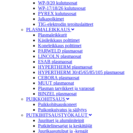
WP-9/20 kulutusosat
WP-17/18/26 kulutusosat
PYREX kulutusosat
Jalkapolkimet
TIG-elektrodin teroituslaitteet
PLASMALEIKKAUS
Plasmaleikkurit
Käsileikkaus polttimet
Koneleikkaus polttimet
PARWELD plasmaosat
LINCOLN plasmaosat
ESAB plasmaosat
HYPERTHERM plasmaosat
HYPERTHERM 30/45/65/85/105 plasmaosat
CEBORA plasmaosat
MUUT plasmaosat
Plasman tarvikkeet ja varaosat
BINZEL plasmaosat
PUIKKOHITSAUS
Puikkohitsauskoneet
Puikonkuivatus ja säilytys
PUTKIHITSAUSTYÖKALUT
Juurituet ja alumiiniteipit
Putkitelinesarjat ja keskittäjät
Juurikaasutulpat ja -kengät