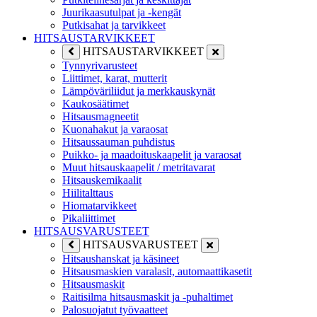
Juurikaasutulpat ja -kengät
Putkisahat ja tarvikkeet
HITSAUSTARVIKKEET
HITSAUSTARVIKKEET
Tynnyrivarusteet
Liittimet, karat, mutterit
Lämpöväriliidut ja merkkauskynät
Kaukosäätimet
Hitsausmagneetit
Kuonahakut ja varaosat
Hitsaussauman puhdistus
Puikko- ja maadoituskaapelit ja varaosat
Muut hitsauskaapelit / metritavarat
Hitsauskemikaalit
Hiilitalttaus
Hiomatarvikkeet
Pikaliittimet
HITSAUSVARUSTEET
HITSAUSVARUSTEET
Hitsaushanskat ja käsineet
Hitsausmaskien varalasit, automaattikasetit
Hitsausmaskit
Raitisilma hitsausmaskit ja -puhaltimet
Palosuojatut työvaatteet