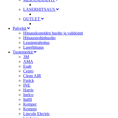
LASERHITSAUS
OUTLET
Palvelut
Hitsauskoneiden huolto ja validointi
Hitsauspoltinhuolto
Leasingrahoitus
Laserhitsaus
Tuotemerkit
3M
AMA
Esab
Cepro
Clean AIR
Furick
INE
Harris
Inelco
Italfil
Kemper
Kemppi
Lincoln Electric