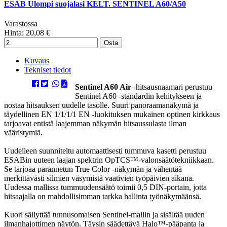
ESAB Ulompi suojalasi KELT. SENTINEL A60/A50
Varastossa
Hinta:
20,08 €
Osta
Kuvaus
Tekniset tiedot
Sentinel A60 Air
-hitsausnaamari perustuu
Sentinel A60 -standardin kehitykseen ja
nostaa hitsauksen uudelle tasolle. Suuri panoraamanäkymä ja
täydellinen EN 1/1/1/1 EN -luokituksen mukainen optinen kirkkaus
tarjoavat entistä laajemman näkymän hitsaussulasta ilman
vääristymiä.
Uudelleen suunniteltu automaattisesti tummuva kasetti perustuu
ESABin uuteen laajan spektrin OpTCS™-valonsäätötekniikkaan.
Se tarjoaa parannetun True Color -näkymän ja vähentää
merkittävästi silmien väsymistä vaativien työpäivien aikana.
Uudessa mallissa tummuudensäätö toimii 0,5 DIN-portain, jotta
hitsaajalla on mahdollisimman tarkka hallinta työnäkymäänsä.
Kuori säilyttää tunnusomaisen Sentinel-mallin ja sisältää uuden
ilmanhajottimen näytön. Täysin säädettävä Halo™-pääpanta ja