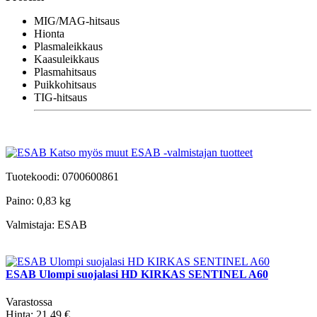
MIG/MAG-hitsaus
Hionta
Plasmaleikkaus
Kaasuleikkaus
Plasmahitsaus
Puikkohitsaus
TIG-hitsaus
Katso myös muut ESAB -valmistajan tuotteet
Tuotekoodi:
0700600861
Paino:
0,83 kg
Valmistaja:
ESAB
ESAB Ulompi suojalasi HD KIRKAS SENTINEL A60
Varastossa
Hinta:
21,49 €