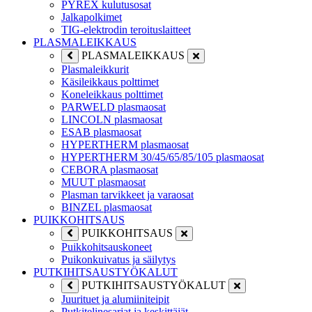
PYREX kulutusosat
Jalkapolkimet
TIG-elektrodin teroituslaitteet
PLASMALEIKKAUS
PLASMALEIKKAUS
Plasmaleikkurit
Käsileikkaus polttimet
Koneleikkaus polttimet
PARWELD plasmaosat
LINCOLN plasmaosat
ESAB plasmaosat
HYPERTHERM plasmaosat
HYPERTHERM 30/45/65/85/105 plasmaosat
CEBORA plasmaosat
MUUT plasmaosat
Plasman tarvikkeet ja varaosat
BINZEL plasmaosat
PUIKKOHITSAUS
PUIKKOHITSAUS
Puikkohitsauskoneet
Puikonkuivatus ja säilytys
PUTKIHITSAUSTYÖKALUT
PUTKIHITSAUSTYÖKALUT
Juurituet ja alumiiniteipit
Putkitelinesarjat ja keskittäjät