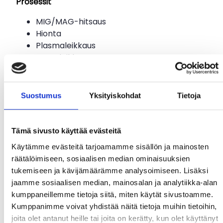
Prosessit
MIG/MAG-hitsaus
Hionta
Plasmaleikkaus
Kaasuleikkaus
Plasmahitsaus
Puikkohitsaus
TIG-hitsaus
Suostumus
Yksityiskohdat
Tietoja
Tämä sivusto käyttää evästeitä
Päivitetty optiikka.
Käytämme evästeitä tarjoamamme sisällön ja mainosten
räätälöimiseen, sosiaalisen median ominaisuuksien
Sentinel A60 on tehty parempaa näkyvyyttä
tukemiseen ja kävijämäärämme analysoimiseen. Lisäksi
silmällä pitäen, joten maisema on laaja.
jaamme sosiaalisen median, mainosalan ja analytiikka-alan
40 % suurempi katselualue (4,65 x 2,80
kumppaneillemme tietoja siitä, miten käytät sivustoamme.
tuumaa) pitää näkymän työtilaan
Kumppanimme voivat yhdistää näitä tietoja muihin tietoihin,
avoimena
joita olet antanut heille tai joita on kerätty, kun olet käyttänyt