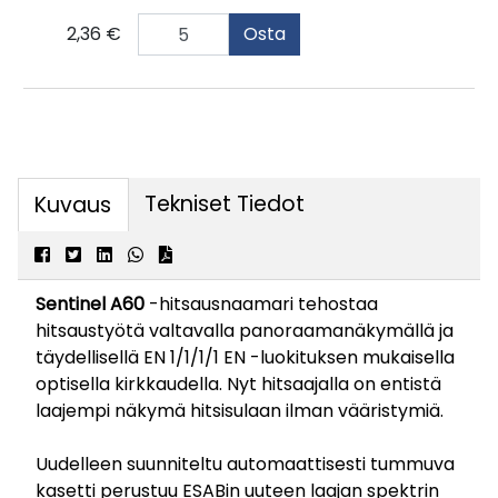
2,36 €
Osta
Tekniset Tiedot
Kuvaus
Sentinel A60
-hitsausnaamari tehostaa
hitsaustyötä valtavalla panoraamanäkymällä ja
täydellisellä EN 1/1/1/1 EN -luokituksen mukaisella
optisella kirkkaudella. Nyt hitsaajalla on entistä
laajempi näkymä hitsisulaan ilman vääristymiä.
Uudelleen suunniteltu automaattisesti tummuva
kasetti perustuu ESABin uuteen laajan spektrin