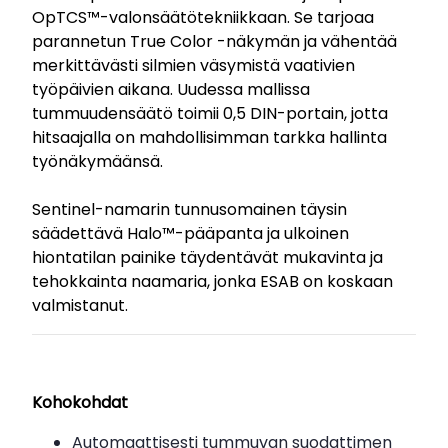
OpTCS™-valonsäätötekniikkaan. Se tarjoaa
parannetun True Color -näkymän ja vähentää
merkittävästi silmien väsymistä vaativien
työpäivien aikana. Uudessa mallissa
tummuudensäätö toimii 0,5 DIN-portain, jotta
hitsaajalla on mahdollisimman tarkka hallinta
työnäkymäänsä.
Sentinel-namarin tunnusomainen täysin
säädettävä Halo™-pääpanta ja ulkoinen
hiontatilan painike täydentävät mukavinta ja
tehokkainta naamaria, jonka ESAB on koskaan
valmistanut.
Kohokohdat
Automaattisesti tummuvan suodattimen