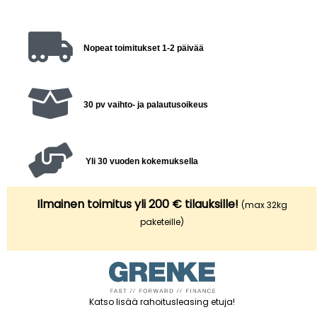
Nopeat toimitukset 1-2 päivää
30 pv vaihto- ja palautusoikeus
Yli 30 vuoden kokemuksella
Ilmainen toimitus yli 200 € tilauksille!
(max 32kg
paketeille)
Katso lisää rahoitusleasing etuja
!