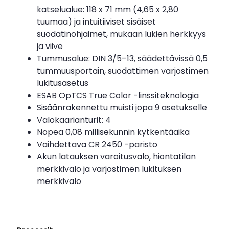
katselualue: 118 x 71 mm (4,65 x 2,80
tuumaa) ja intuitiiviset sisäiset
suodatinohjaimet, mukaan lukien herkkyys
ja viive
Tummusalue: DIN 3/5–13, säädettävissä 0,5
tummuusportain, suodattimen varjostimen
lukitusasetus
ESAB OpTCS True Color -linssiteknologia
Sisäänrakennettu muisti jopa 9 asetukselle
Valokaarianturit: 4
Nopea 0,08 millisekunnin kytkentäaika
Vaihdettava CR 2450 -paristo
Akun latauksen varoitusvalo, hiontatilan
merkkivalo ja varjostimen lukituksen
merkkivalo