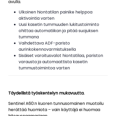
avulla.
Ulkoinen hiontatilan painike helppoa
aktivointia varten
Uusi kasetin tummuuden lukitustoiminto
ohittaa automatiikan ja pitää suojuksen
tummana
Vaihdettava ADF-paristo
aurinkokennovarmistuksella
Sisäiset varoitusvalot hiontatilaa, pariston
varausta ja automaattista kasetin
tummustoimintoa varten
Täydellistä työskentelyn mukavuutta.
Sentinel A60:n kuoren tunnusomainen muotoilu
herättää huomiota – vain käyttäjä ei huomaa
hitsausnaamariaan.