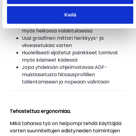
Kaikki säädöt, joita tarvitset hitsaustyön
tehostamiseen, ovat sormiesi ulottuvilla.
Kiellä
Kirkas, kaksivärinen LED-näyttö katseluun
myös heikossa valaistuksessa
Uusi graafinen mittari herkkyys- ja
viiveasetuksia varten
Huolellisesti sijoitetut painikkeet toimivat
myös käsineet kädessä
Jopa yhdeksän ohjelmoitavaa ADF-
muistiasetusta hitsausprofiilien
tallentamiseen ja nopeaan valintaan
Tehostettua ergonomiaa.
Mikä tahansa työ on helpompi tehdä käyttäjää
varten suunniteltujen edistyneiden toimintojen