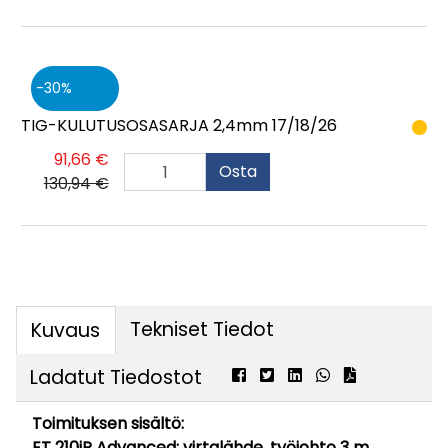
30
TIG-KULUTUSOSASARJA 2,4mm 17/18/26
91,66 €
Osta
130,94 €
Tekniset Tiedot
Kuvaus
Ladatut Tiedostot
Toimituksen sisältö:
ET 210iP Advanced: virtalähde, työjohto 3 m,