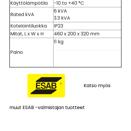
Käyttölämpötila
-10 to +40 °C
6 kVA
Rated kVA
3.3 kVA
Kotelointiluokka
IP23
Mitat, L x W x H
460 x 200 x 320 mm
11 kg
Paino
Katso myös
muut ESAB -valmistajan tuotteet