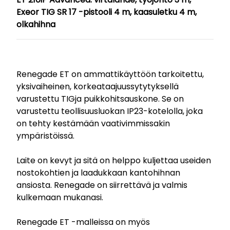
Exeor TIG SR 17 -pistooli 4 m, kaasuletku 4 m,
olkahihna
Renegade ET on ammattikäyttöön tarkoitettu,
yksivaiheinen, korkeataajuussytytyksellä
varustettu TIGja puikkohitsauskone. Se on
varustettu teollisuusluokan IP23-kotelolla, joka
on tehty kestämään vaativimmissakin
ympäristöissä.
Laite on kevyt ja sitä on helppo kuljettaa useiden
nostokohtien ja laadukkaan kantohihnan
ansiosta. Renegade on siirrettävä ja valmis
kulkemaan mukanasi.
Renegade ET -malleissa on myös