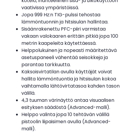
kotelo, ihanteellinen sisä- ja ulkokäyttöön
vaativissa ympäristöissä.
Jopa 999 Hz:n TIG-pulssi tehostaa
lämmöntuonnin ja hitsisulan hallintaa.
Sisäänrakenettu PFC-piiri varmistaa
vakaan valokaaren erittäin pitkiä jopa 100
metrin kaapeleita käytettäessä.
Helppolukuinen ja nopeasti määritettävä
asetuspaneeli vähentää seisokkeja ja
parantaa tarkkuutta.
Kaksoisvirtatilan avulla käyttäjät voivat
hallita lämmöntuontia ja hitsisulan kokoa
vaihtamalla lähtövirtatasoa kahden tason
välillä.
4,3 tuuman värinäyttö antaa visuaalisen
esityksen säädöstä (Advanced-malli).
Helppo valinta jopa 10 tehtävän välillä
pistoolin liipaisimen avulla (Advanced-
malli).