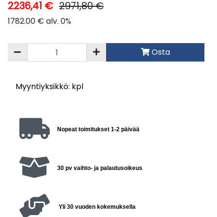
2236,41 €
2971,80 €
1782.00 € alv. 0%
Osta
Myyntiyksikkö: kpl
Nopeat toimitukset 1-2 päivää
30 pv vaihto- ja palautusoikeus
Yli 30 vuoden kokemuksella