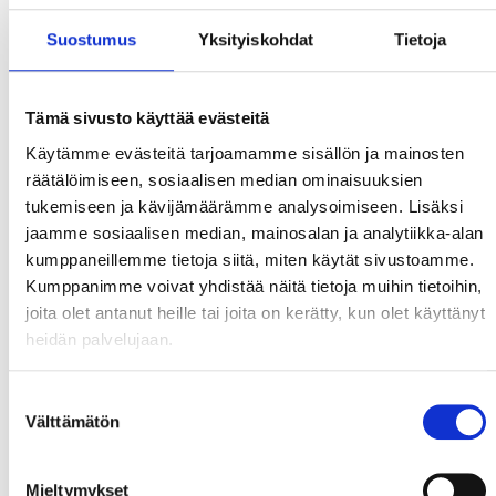
Suostumus
Yksityiskohdat
Tietoja
Intuitiivinen ohjaus täysvärinäytöllä ja
pistoolikaukosäädöllä
Tämä sivusto käyttää evästeitä
Hitsausparametrien muuttaminen ja
Käytämme evästeitä tarjoamamme sisällön ja mainosten
lisätoimintojen käyttö on helppoa Renegade ET
räätälöimiseen, sosiaalisen median ominaisuuksien
210iP Advancedin värillisen TFT-näytön ja
tukemiseen ja kävijämäärämme analysoimiseen. Lisäksi
intuitiivisen ohjausjärjestelmän avulla. Tarkista
jaamme sosiaalisen median, mainosalan ja analytiikka-alan
asetukset yhdellä silmäyksellä selkeästä 4,3
kumppaneillemme tietoja siitä, miten käytät sivustoamme.
tuuman näytöstä. Laatikon mukana tulevalla
Kumppanimme voivat yhdistää näitä tietoja muihin tietoihin,
Exeor TIG -polttimella on luokkansa paras
joita olet antanut heille tai joita on kerätty, kun olet käyttänyt
ergonomia ja suorituskyky.
heidän palvelujaan.
Suostumuksen
Välttämätön
valinta
Tekniset tiedot
Jännite
115/230 VAC 1, 50/60 Hz
Mieltymykset