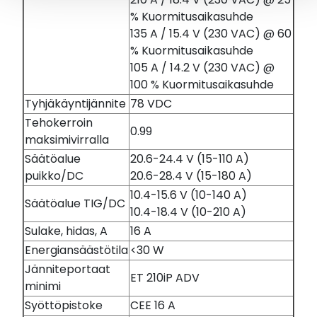
% Kuormitusaikasuhde
135 A / 15.4 V (230 VAC) @ 60
% Kuormitusaikasuhde
105 A / 14.2 V (230 VAC) @
100 % Kuormitusaikasuhde
Tyhjäkäyntijännite
78 VDC
Tehokerroin
0.99
maksimivirralla
Säätöalue
20.6-24.4 V (15-110 A)
puikko/DC
20.6-28.4 V (15-180 A)
10.4-15.6 V (10-140 A)
Säätöalue TIG/DC
10.4-18.4 V (10-210 A)
Sulake, hidas, A
16 A
Energiansäästötila
<30 W
Jänniteportaat
ET 210iP ADV
minimi
Syöttöpistoke
CEE 16 A