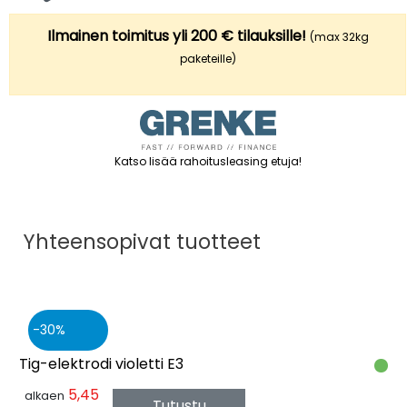
Ilmainen toimitus yli 200 € tilauksille!
(max 32kg
paketeille)
Katso lisää rahoitusleasing etuja
!
Yhteensopivat tuotteet
30
Tig-elektrodi violetti E3
5,45
alkaen
Tutustu