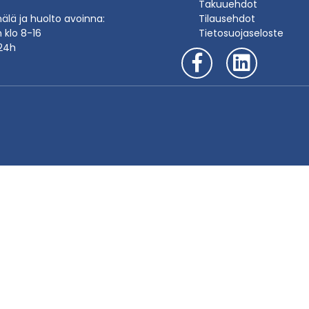
Takuuehdot
lä ja huolto avoinna:
Tilausehdot
n klo 8-16
Tietosuojaseloste
24h