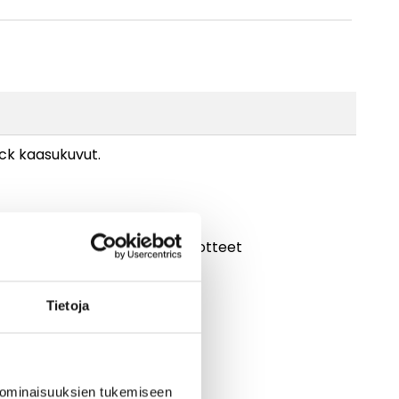
ick kaasukuvut.
muut FURICK -valmistajan tuotteet
Tietoja
 ominaisuuksien tukemiseen