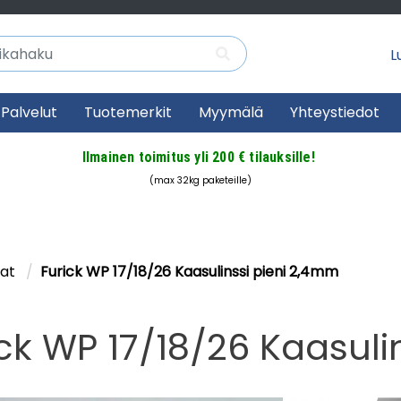
Lu
Palvelut
Tuotemerkit
Myymälä
Yhteystiedot
Ilmainen toimitus yli 200 € tilauksille!
(max 32kg paketeille)
sat
Furick WP 17/18/26 Kaasulinssi pieni 2,4mm
ick WP 17/18/26 Kaasuli