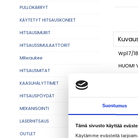
PULLOKÄRRYT
KÄYTETYT HITSAUSKONEET
HITSAUSIMURIT
Kuvau
HITSAUSSIMULAATTORIT
Wp17/18/
Milwaukee
HUOM! V
HITSAUSMITAT
KAASUHÄLYTTIMET
HITSAUSPÖYDÄT
Suostumus
MEKANISOINTI
LASERHITSAUS
Tämä sivusto käyttää eväste
OUTLET
Käytämme evästeitä tarjoama