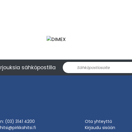
rjouksia sähköpostilla
in: (03) 3141 4200
Ota yhteyttä
hitsi@pirkkahitsi.fi
Kirjaudu sisään