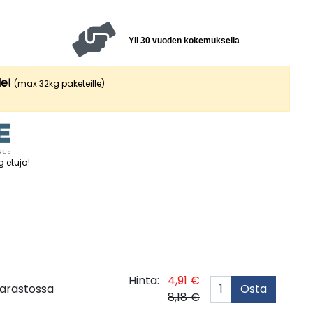
Yli 30 vuoden kokemuksella
le!
(max 32kg paketeille)
g etuja
!
Hinta:
4,91 €
arastossa
Osta
8,18 €