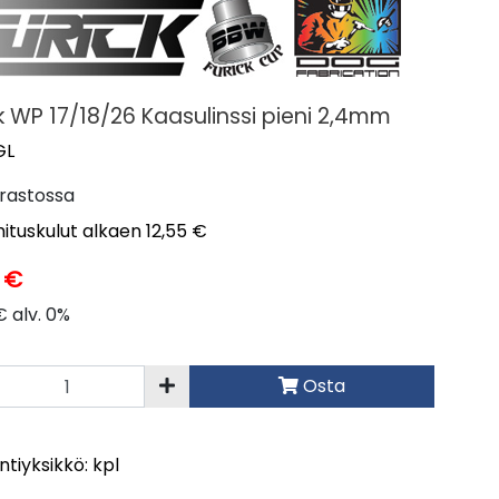
k WP 17/18/26 Kaasulinssi pieni 2,4mm
GL
rastossa
ituskulut alkaen 12,55 €
6 €
€ alv. 0%
Osta
tiyksikkö: kpl