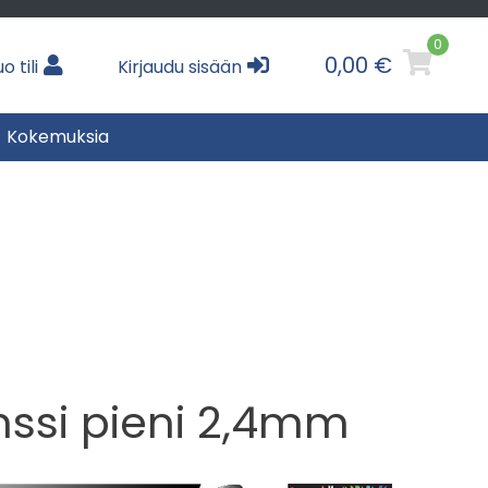
0
0,00 €
o tili
Kirjaudu sisään
Kokemuksia
nssi pieni 2,4mm