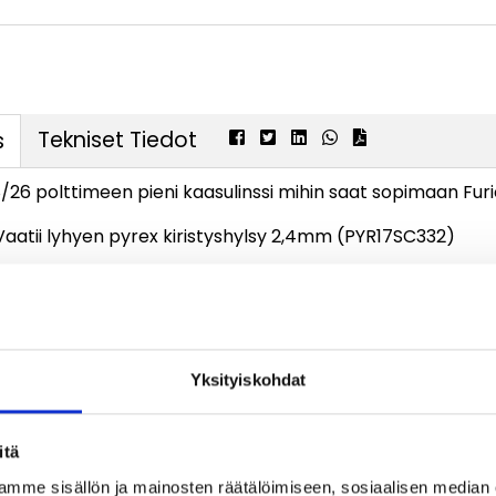
Tekniset Tiedot
s
26 polttimeen pieni kaasulinssi mihin saat sopimaan Fur
aatii lyhyen pyrex kiristyshylsy 2,4mm
(PYR17SC332)
Katso myös 
Yksityiskohdat
itä
mme sisällön ja mainosten räätälöimiseen, sosiaalisen median