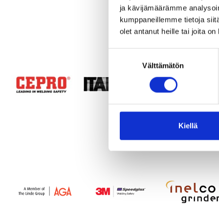
ja kävijämäärämme analysoim
kumppaneillemme tietoja siitä
olet antanut heille tai joita o
Suostumuksen
Välttämätön
valinta
Kiellä