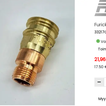
Furic
33217
Va
Toim
21,9
17.50 
Myyn