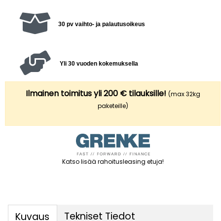
30 pv vaihto- ja palautusoikeus
Yli 30 vuoden kokemuksella
Ilmainen toimitus yli 200 € tilauksille!
(max 32kg
paketeille)
Katso lisää rahoitusleasing etuja
!
Tekniset Tiedot
Kuvaus