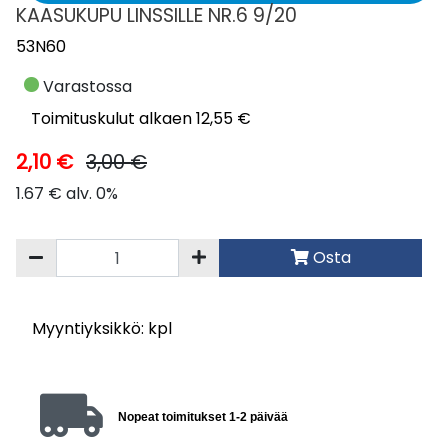
KAASUKUPU LINSSILLE NR.6 9/20
53N60
Varastossa
Toimituskulut alkaen 12,55 €
2,10 €
3,00 €
1.67 € alv. 0%
Osta
Myyntiyksikkö: kpl
Nopeat toimitukset 1-2 päivää