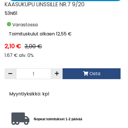
KAASUKUPU LINSSILLE NR.7 9/20
53N61
Varastossa
Toimituskulut alkaen 12,55 €
2,10 €
3,00 €
1.67 € alv. 0%
Osta
Myyntiyksikkö: kpl
Nopeat toimitukset 1-2 päivää