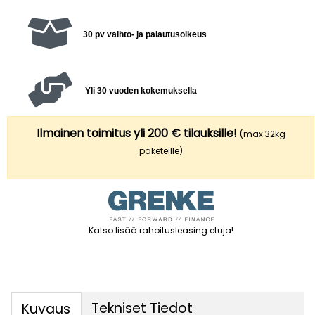
30 pv vaihto- ja palautusoikeus
Yli 30 vuoden kokemuksella
Ilmainen toimitus yli 200 € tilauksille!
(max 32kg
paketeille)
Katso lisää rahoitusleasing etuja
!
Tekniset Tiedot
Kuvaus