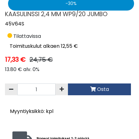
30
KAASULINSSI 2,4 MM WP9/20 JUMBO
45V64S
Tilattavissa
Toimituskulut alkaen 12,55 €
17,33 €
24,75 €
13.80 € alv. 0%
Osta
Myyntiyksikkö: kpl
Nopeat toimitukset 1-2 päivää