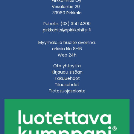
Pirkka-Hitsi Oy
Vesalantie 20
33960 Pirkkala
Puhelin: (03) 3141 4200
pirkkahitsi@pirkkahitsi.fi
Myymälä ja huolto avoinna:
arkisin klo 8-16
Web 24h
Ota yhteyttä
Kirjaudu sisään
Takuuehdot
Tilausehdot
Tietosuojaseloste