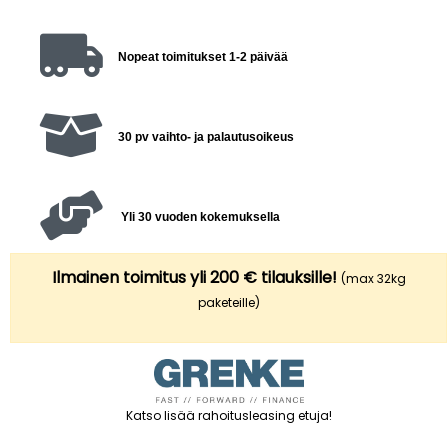
Nopeat toimitukset 1-2 päivää
30 pv vaihto- ja palautusoikeus
Yli 30 vuoden kokemuksella
Ilmainen toimitus yli 200 € tilauksille!
(max 32kg
paketeille)
Katso lisää rahoitusleasing etuja
!