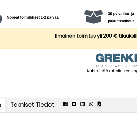
30 pv vaihto- ja
Nopeat toimitukset 1-2 päivää
palautusoikeus
Ilmainen toimitus yli 200 € tilauksil
Katso lisää rahoitusleasin
Tekniset Tiedot
s