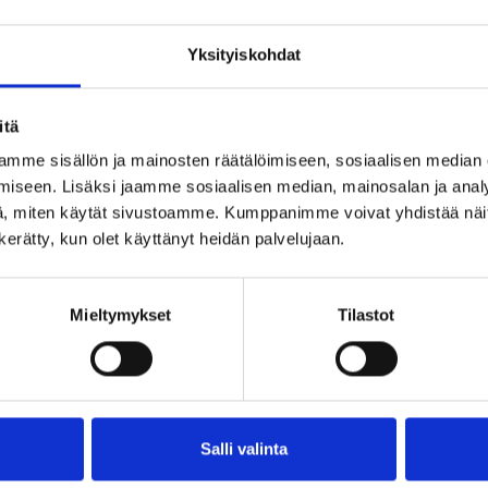
Yksityiskohdat
itä
mme sisällön ja mainosten räätälöimiseen, sosiaalisen median
iseen. Lisäksi jaamme sosiaalisen median, mainosalan ja analy
, miten käytät sivustoamme. Kumppanimme voivat yhdistää näitä t
n kerätty, kun olet käyttänyt heidän palvelujaan.
Mieltymykset
Tilastot
Salli valinta