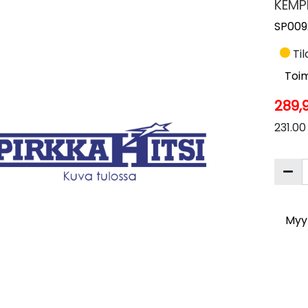
KEMPP
SP009
Til
Toim
289,
231.00
Myyn