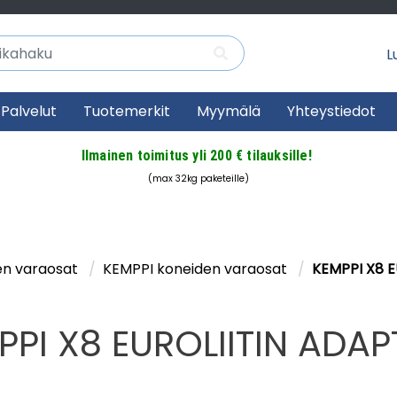
Lu
Palvelut
Tuotemerkit
Myymälä
Yhteystiedot
Ilmainen toimitus yli 200 € tilauksille!
(max 32kg paketeille)
en varaosat
KEMPPI koneiden varaosat
KEMPPI X8 E
PPI X8 EUROLIITIN ADAP