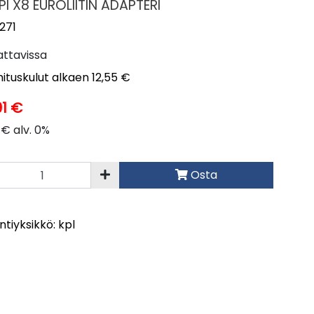
I X8 EUROLIITIN ADAPTERI
271
attavissa
ituskulut alkaen 12,55 €
91 €
 € alv. 0%
Osta
tiyksikkö: kpl