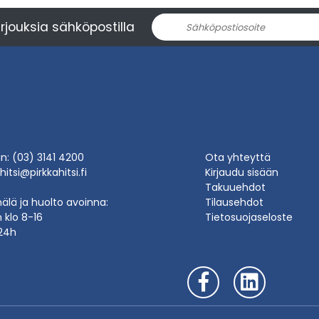
rjouksia sähköpostilla
in: (03) 3141 4200
Ota yhteyttä
hitsi@pirkkahitsi.fi
Kirjaudu sisään
Takuuehdot
lä ja huolto avoinna:
Tilausehdot
n klo 8-16
Tietosuojaseloste
24h