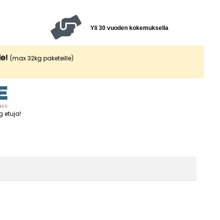
Yli 30 vuoden kokemuksella
le!
(max 32kg paketeille)
g etuja
!