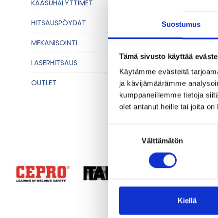
KAASUHÄLYTTIMET
HITSAUSPÖYDÄT
Suostumus
MEKANISOINTI
Tämä sivusto käyttää eväste
LASERHITSAUS
Käytämme evästeitä tarjoama
OUTLET
ja kävijämäärämme analysoim
kumppaneillemme tietoja siitä
olet antanut heille tai joita o
Suostumuksen
Välttämätön
valinta
Kiellä