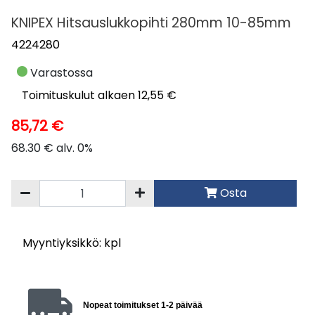
KNIPEX Hitsauslukkopihti 280mm 10-85mm
4224280
Varastossa
Toimituskulut alkaen 12,55 €
85,72 €
68.30 € alv. 0%
Osta
Myyntiyksikkö: kpl
Nopeat toimitukset 1-2 päivää