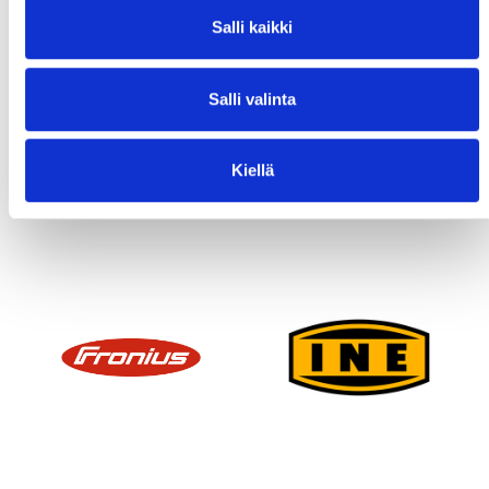
Salli kaikki
Salli valinta
Kiellä