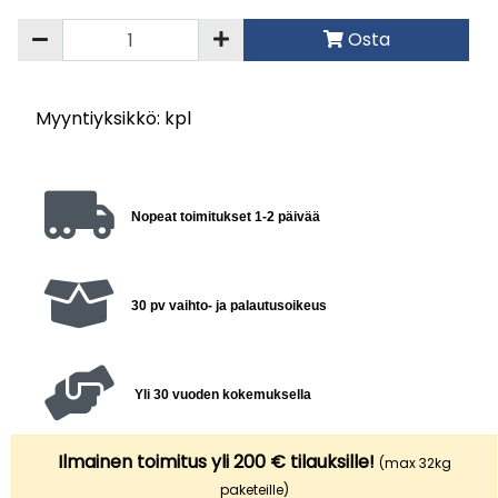
Osta
Myyntiyksikkö: kpl
Nopeat toimitukset 1-2 päivää
30 pv vaihto- ja palautusoikeus
Yli 30 vuoden kokemuksella
Ilmainen toimitus yli 200 € tilauksille!
(max 32kg
paketeille)