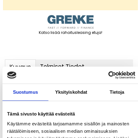
Katso lisää rahoitusleasing etuja
!
Tekniset Tiedot
Kuvaus
Suostumus
Yksityiskohdat
Tietoja
Käytetty Kemppi MasterTig MLS 2500 TIG-
hitsauskone.
Paketti sisältää:
Tämä sivusto käyttää evästeitä
Käytämme evästeitä tarjoamamme sisällön ja mainosten
Tig-poltin
räätälöimiseen, sosiaalisen median ominaisuuksien
Maakaapeli