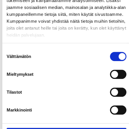
tukemiseen ja kävijämäärämme analysoimiseen. Lisäksi
Kaasuletku pikaliittimellä
jaamme sosiaalisen median, mainosalan ja analytiikka-alan
Kärry
kumppaneillemme tietoja siitä, miten käytät sivustoamme.
Kone huollettu ja validoitu 9.4.2026.
Kumppanimme voivat yhdistää näitä tietoja muihin tietoihin,
joita olet antanut heille tai joita on kerätty, kun olet käyttänyt
heidän palvelujaan.
Suostumuksen
Välttämätön
valinta
Mieltymykset
Tilastot
Markkinointi