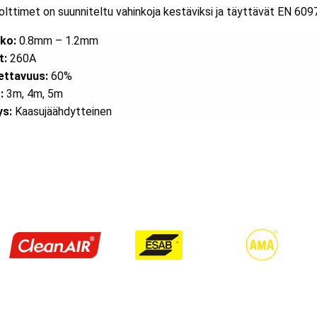
polttimet on suunniteltu vahinkoja kestäviksi ja täyttävät EN 609
ko:
0.8mm – 1.2mm
t:
260A
ettavuus:
60%
:
3m, 4m, 5m
ys:
Kaasujäähdytteinen