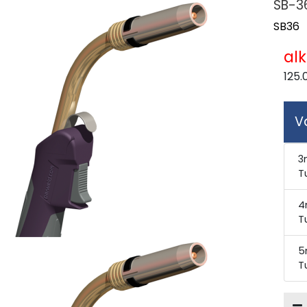
SB-3
SB36
al
125.
V
3
T
4
T
5
T