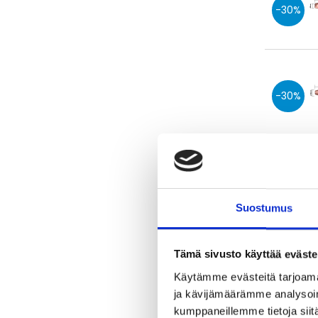
30
30
20
Suostumus
Tämä sivusto käyttää eväste
20
Käytämme evästeitä tarjoama
ja kävijämäärämme analysoim
kumppaneillemme tietoja siitä