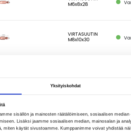
Va
M6x8x28
VIRTASUUTIN
Va
M8x10x30
SB-36
V
KAASUNHAJOITIN
Yksityiskohdat
SB-36
itä
VIRTASUUTTIMEN
V
PIDIN M6
mme sisällön ja mainosten räätälöimiseen, sosiaalisen median
iseen. Lisäksi jaamme sosiaalisen median, mainosalan ja analy
, miten käytät sivustoamme. Kumppanimme voivat yhdistää näitä t