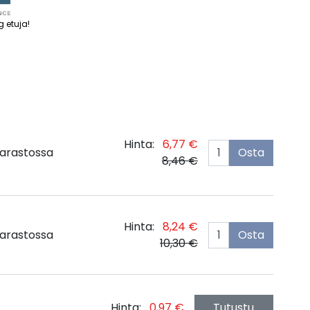
g etuja
!
Hinta:
6,77 €
arastossa
Osta
8,46 €
Hinta:
8,24 €
arastossa
Osta
10,30 €
Hinta:
0,97 €
Tutustu