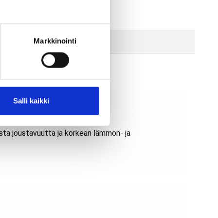
Markkinointi
hteensopiva OEM tuote.
Salli kaikki
sta joustavuutta ja korkean lämmön- ja