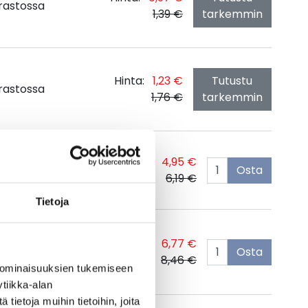
rastossa
1,39 €
tarkemmin
Hinta:
1,23 €
Tutustu
rastossa
1,76 €
tarkemmin
Hinta:
4,95 €
arastossa
Osta
6,19 €
Tietoja
Hinta:
6,77 €
arastossa
Osta
8,46 €
 ominaisuuksien tukemiseen
tiikka-alan
ietoja muihin tietoihin, joita