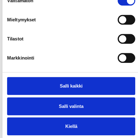
Välttämätön
valinta
Mieltymykset
Tilastot
Markkinointi
Salli kaikki
Salli valinta
Kiellä