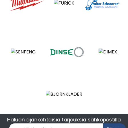
Haluan ajankohtaisia tarjouksia sähköpostilla