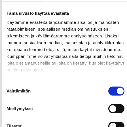
Tämä sivusto käyttää evästeitä
Yli 30 vuoden kokemuksella
Käytämme evästeitä tarjoamamme sisällön ja mainosten
räätälöimiseen, sosiaalisen median ominaisuuksien
Ilmainen toimitus yli 200 € tilauksille!
(max 32kg
tukemiseen ja kävijämäärämme analysoimiseen. Lisäksi
paketeille)
jaamme sosiaalisen median, mainosalan ja analytiikka-alan
kumppaneillemme tietoja siitä, miten käytät sivustoamme.
Kumppanimme voivat yhdistää näitä tietoja muihin tietoihin,
joita olet antanut heille tai joita on kerätty, kun olet käyttänyt
Katso lisää rahoitusleasing etuja
!
heidän palvelujaan.
Suostumuksen
Välttämätön
valinta
Tekniset Tiedot
Kuvaus
Mieltymykset
Kaksinkerroin ommeltu silmukkanostovyö
Tilastot