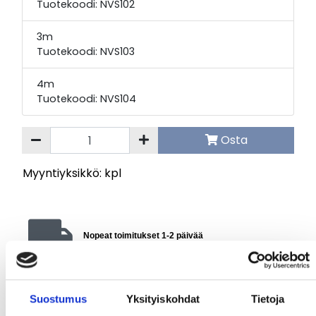
Tuotekoodi: 
NVS102
3m
Tuotekoodi: 
NVS103
4m
Tuotekoodi: 
NVS104
Osta
Myyntiyksikkö: kpl
Nopeat toimitukset 1-2 päivää
30 pv vaihto- ja palautusoikeus
Suostumus
Yksityiskohdat
Tietoja