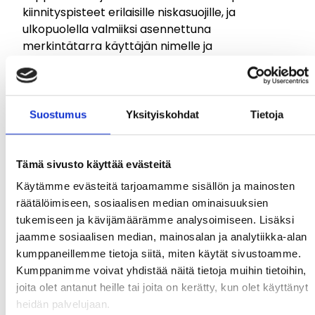
kiinnityspisteet erilaisille niskasuojille, ja
ulkopuolella valmiiksi asennettuna
merkintätarra käyttäjän nimelle ja
puhelinnumerolle. Ulkokuori Polypropyleeni
HD:tä, joten se on kevyt ja materiaali loistaa
iskunvaimennusominaisuuksillaan - erityisesti
kylmemmissä lämpötiloissa. Kuori on myös
Suostumus
Yksityiskohdat
Tietoja
tavanomaisia materiaaleja kulutuskestävämpi
sekä helpompi puhdistaa. Suunniteltu
teollisuuteen, rakennusalalle, sähkötöihin,
Tämä sivusto käyttää evästeitä
pelastuskäyttöön, jne.
Käytämme evästeitä tarjoamamme sisällön ja mainosten
räätälöimiseen, sosiaalisen median ominaisuuksien
tukemiseen ja kävijämäärämme analysoimiseen. Lisäksi
jaamme sosiaalisen median, mainosalan ja analytiikka-alan
kumppaneillemme tietoja siitä, miten käytät sivustoamme.
Kumppanimme voivat yhdistää näitä tietoja muihin tietoihin,
joita olet antanut heille tai joita on kerätty, kun olet käyttänyt
heidän palvelujaan.