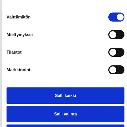
Suostumuksen
Välttämätön
valinta
Mieltymykset
Tilastot
Markkinointi
Salli kaikki
Salli valinta