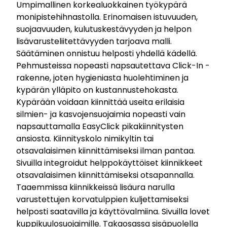
Umpimallinen korkealuokkainen työkypärä
monipistehihnastolla. Erinomaisen istuvuuden,
suojaavuuden, kulutuskestävyyden ja helpon
lisävarusteliitettävyyden tarjoava malli.
Säätäminen onnistuu helposti yhdellä kädellä.
Pehmusteissa nopeasti napsautettava Click-In -
rakenne, joten hygieniasta huolehtiminen ja
kypärän ylläpito on kustannustehokasta.
Kypärään voidaan kiinnittää useita erilaisia
silmien- ja kasvojensuojaimia nopeasti vain
napsauttamalla EasyClick pikakiinnitysten
ansiosta. Kiinnityskolo nimikyltin tai
otsavalaisimen kiinnittämiseksi ilman pantaa.
Sivuilla integroidut helppokäyttöiset kiinnikkeet
otsavalaisimen kiinnittämiseksi otsapannalla.
Taaemmissa kiinnikkeissä lisäura narulla
varustettujen korvatulppien kuljettamiseksi
helposti saatavilla ja käyttövalmiina. Sivuilla lovet
kuppikuulosuojaimille. Takaosassa sisäpuolella