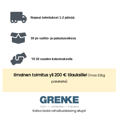
Nopeat toimitukset 1-2 päivää
30 pv vaihto- ja palautusoikeus
Yli 30 vuoden kokemuksella
Ilmainen toimitus yli 200 € tilauksille!
(max 32kg
paketeille)
Katso lisää rahoitusleasing etuja
!