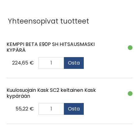
Yhteensopivat tuotteet
KEMPPI BETA E90P SH HITSAUSMASKI
KYPÄRÄ
224,65 €
Osta
Kuulosuojain Kask SC2 keltainen Kask
kypärään
55,22 €
Osta