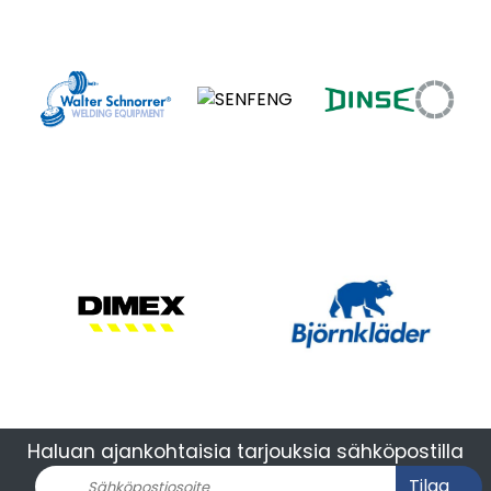
Haluan ajankohtaisia tarjouksia sähköpostilla
Tilaa