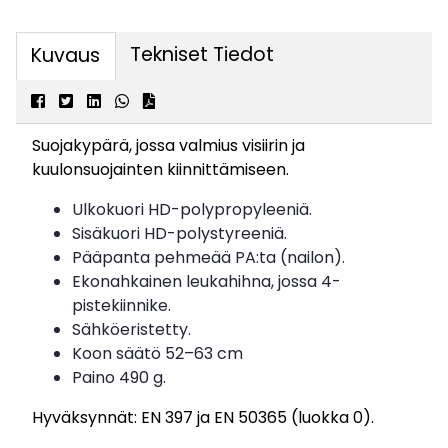
Tekniset Tiedot
Kuvaus
Suojakypärä, jossa valmius visiirin ja
kuulonsuojainten kiinnittämiseen.
Ulkokuori HD-polypropyleeniä.
Sisäkuori HD-polystyreeniä.
Pääpanta pehmeää PA:ta (nailon).
Ekonahkainen leukahihna, jossa 4-
pistekiinnike.
Sähköeristetty.
Koon säätö 52–63 cm
Paino 490 g.
Hyväksynnät: EN 397 ja EN 50365 (luokka 0).