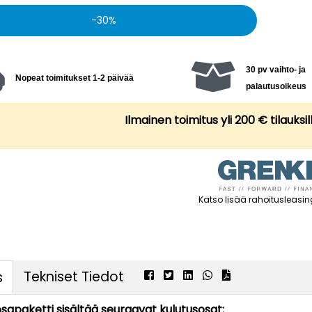
30
30 pv vaihto- ja
Nopeat toimitukset 1-2 päivää
palautusoikeus
Ilmainen toimitus yli 200 € tilauksil
Katso lisää rahoitusleasin
Tekniset Tiedot
s
sapaketti sisältää seuraavat kulutusosat: