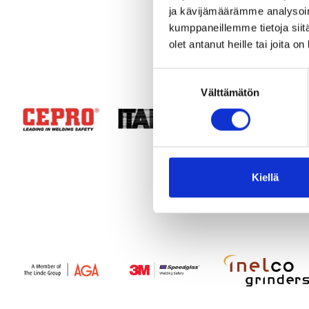
ja kävijämäärämme analysoim
kumppaneillemme tietoja siitä
olet antanut heille tai joita o
Suostumuksen
Välttämätön
valinta
Kiellä