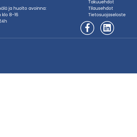
Takuuehdot
lä ja huolto avoinna:
Tilausehdot
n klo 8-16
Tietosuojaseloste
24h