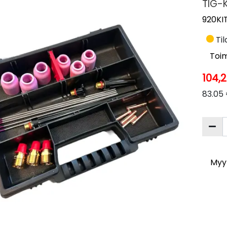
TIG-
920KIT
Til
Toim
104,
83.05 
Myyn