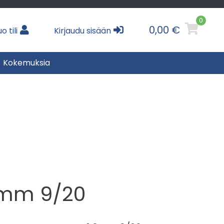
0
0,00 €
o tili
Kirjaudu sisään
Kokemuksia
6mm 9/20