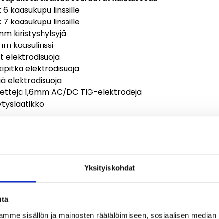
: 6 kaasukupu linssille
: 7 kaasukupu linssille
mm kiristyshylsyjä
mm kaasulinssi
yt elektrodisuoja
kipitkä elektrodisuoja
kiä elektrodisuoja
oletteja 1,6mm AC/DC TIG-elektrodeja
lytyslaatikko
Yksityiskohdat
itä
mme sisällön ja mainosten räätälöimiseen, sosiaalisen median