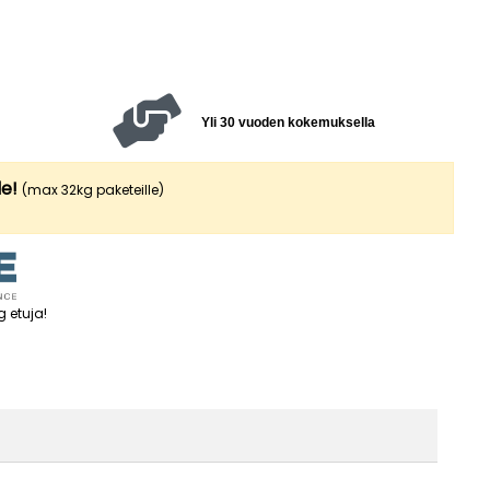
Yli 30 vuoden kokemuksella
le!
(max 32kg paketeille)
g etuja
!