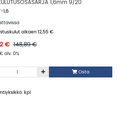
KULUTUSOSASARJA 1,6mm 9/20
-1,6
attavissa
ituskulut alkaen 12,55 €
22 €
148,89 €
€ alv. 0%
Osta
tiyksikkö: kpl