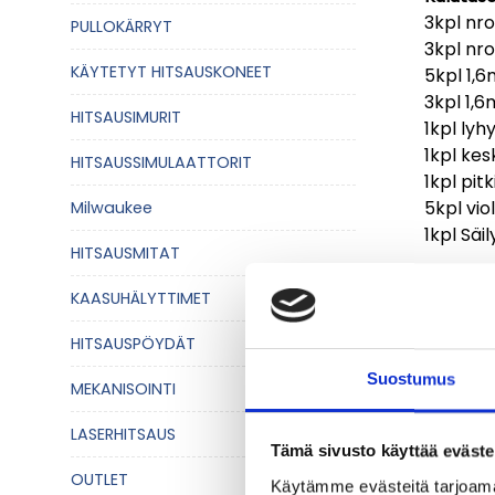
3kpl nro
PULLOKÄRRYT
3kpl nro
KÄYTETYT HITSAUSKONEET
5kpl 1,6
3kpl 1,6
HITSAUSIMURIT
1kpl lyh
1kpl kes
HITSAUSSIMULAATTORIT
1kpl pit
5kpl vi
Milwaukee
1kpl Säi
HITSAUSMITAT
KAASUHÄLYTTIMET
HITSAUSPÖYDÄT
Suostumus
MEKANISOINTI
LASERHITSAUS
Tämä sivusto käyttää eväste
OUTLET
Käytämme evästeitä tarjoama