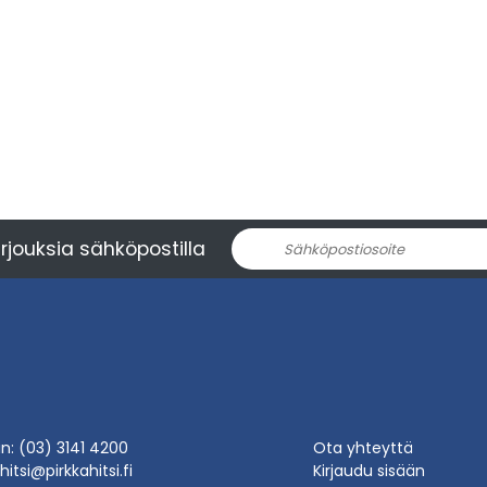
rjouksia sähköpostilla
in: (03) 3141 4200
Ota yhteyttä
hitsi@pirkkahitsi.fi
Kirjaudu sisään