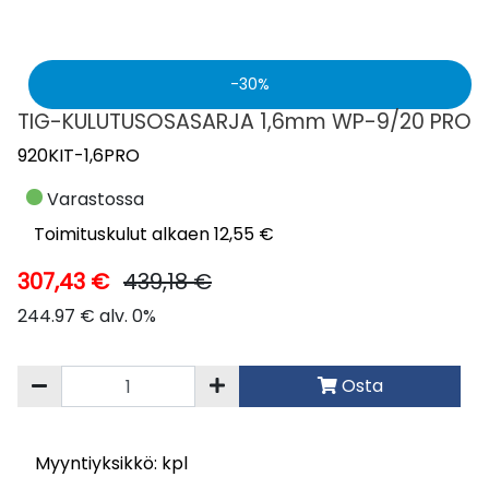
30
TIG-KULUTUSOSASARJA 1,6mm WP-9/20 PRO
920KIT-1,6PRO
Varastossa
Toimituskulut alkaen 12,55 €
307,43 €
439,18 €
244.97 € alv. 0%
Osta
Myyntiyksikkö: kpl