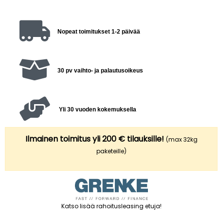
Nopeat toimitukset 1-2 päivää
30 pv vaihto- ja palautusoikeus
Yli 30 vuoden kokemuksella
Ilmainen toimitus yli 200 € tilauksille!
(max 32kg
paketeille)
Katso lisää rahoitusleasing etuja
!