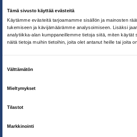
Kirjaudu sisään
Takuuehdot
Tämä sivusto käyttää evästeitä
Tilausehdot
Käytämme evästeitä tarjoamamme sisällön ja mainosten räät
Tietosuojaseloste
tukemiseen ja kävijämäärämme analysoimiseen. Lisäksi jaa
analytiikka-alan kumppaneillemme tietoja siitä, miten käyt
näitä tietoja muihin tietoihin, joita olet antanut heille tai joit
Suostumuksen
Välttämätön
valinta
Mieltymykset
Tilastot
Markkinointi
Powered by