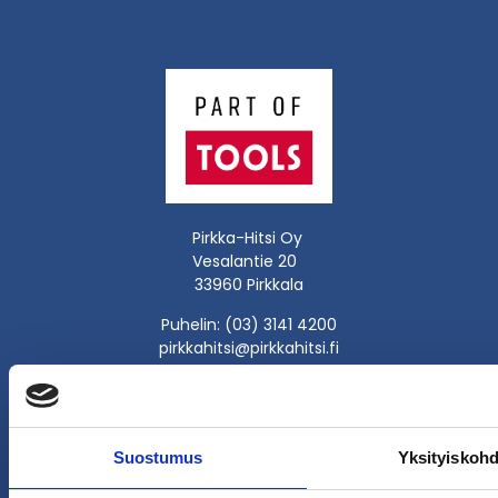
Pirkka-Hitsi Oy
Vesalantie 20
33960 Pirkkala
Puhelin: (03) 3141 4200
pirkkahitsi@pirkkahitsi.fi
Myymälä ja huolto avoinna:
arkisin klo 8-16
Web 24h
Suostumus
Yksityiskohd
Ota yhteyttä