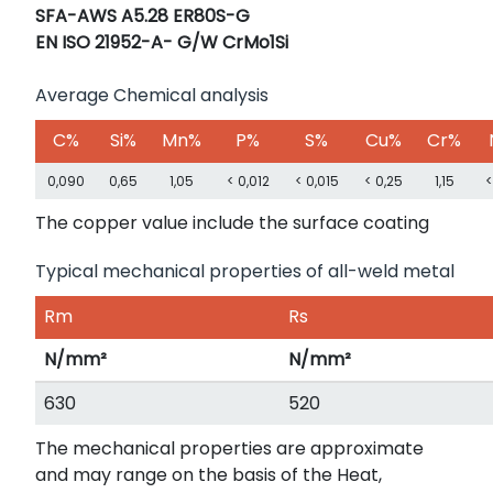
SFA-AWS A5.28 ER80S-G
EN ISO 21952-A- G/W CrMo1Si
Average Chemical analysis
C%
Si%
Mn%
P%
S%
Cu%
Cr%
0,090
0,65
1,05
< 0,012
< 0,015
< 0,25
1,15
<
The copper value include the surface coating
Typical mechanical properties of all-weld metal
Rm
Rs
N/mm²
N/mm²
630
520
The mechanical properties are approximate
and may range on the basis of the Heat,