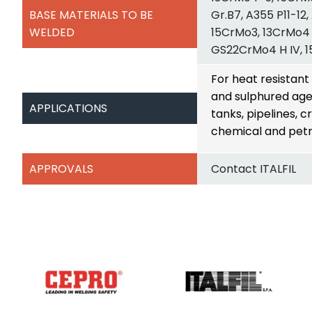
BASE MATERIALS TO BE
Gr.B7, A355 P11-12
WELDED
15CrMo3, 13CrMo4
GS22CrMo4 H IV, 
For heat resistant
and sulphured agen
APPLICATIONS
tanks, pipelines, 
chemical and petr
APPROVALS
Contact ITALFIL