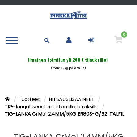
0
Ilmainen toimitus yli 200 € tilauksille!
(max 32kg paketeille)
Tuotteet
HITSAUSLISÄAINEET
TIG-langat seostamattomille teräksille
TIG-LANKA CrMo1 2,4MM/5KG ER80S-G/B2 ITALFIL
TIG-LANKA CrMo1 2,4MM/5KG