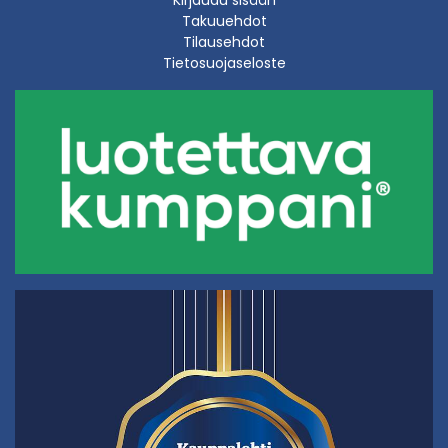
Kirjaudu sisään
Takuuehdot
Tilausehdot
Tietosuojaseloste