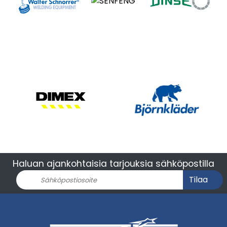
Haluan ajankohtaisia tarjouksia sähköpostilla
Tilaa