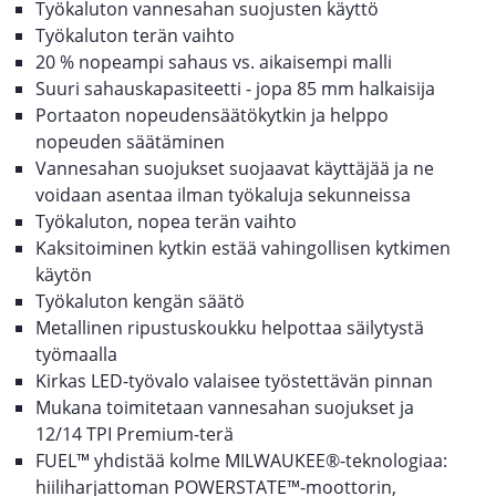
Työkaluton vannesahan suojusten käyttö
Työkaluton terän vaihto
20 % nopeampi sahaus vs. aikaisempi malli
Suuri sahauskapasiteetti - jopa 85 mm halkaisija
Portaaton nopeudensäätökytkin ja helppo
nopeuden säätäminen
Vannesahan suojukset suojaavat käyttäjää ja ne
voidaan asentaa ilman työkaluja sekunneissa
Työkaluton, nopea terän vaihto
Kaksitoiminen kytkin estää vahingollisen kytkimen
käytön
Työkaluton kengän säätö
Metallinen ripustuskoukku helpottaa säilytystä
työmaalla
Kirkas LED-työvalo valaisee työstettävän pinnan
Mukana toimitetaan vannesahan suojukset ja
12/14 TPI Premium-terä
FUEL™ yhdistää kolme MILWAUKEE®-teknologiaa:
hiiliharjattoman POWERSTATE™-moottorin,