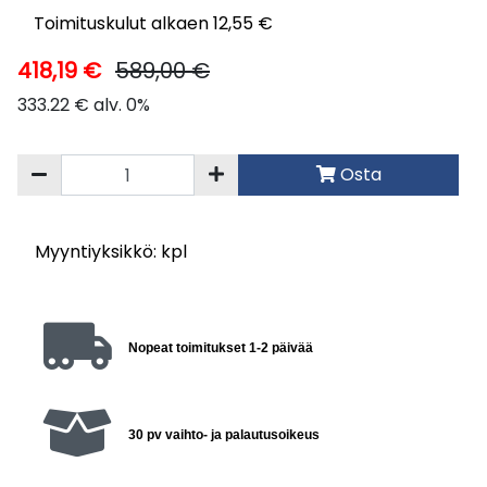
Toimituskulut alkaen 12,55 €
418,19 €
589,00 €
333.22 € alv. 0%
Osta
Myyntiyksikkö: kpl
Nopeat toimitukset 1-2 päivää
30 pv vaihto- ja palautusoikeus