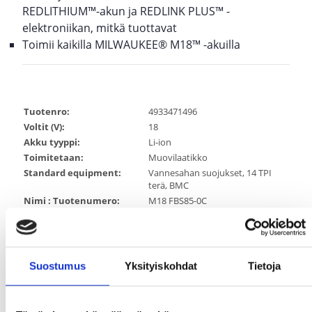
REDLITHIUM™-akun ja REDLINK PLUS™ -
elektroniikan, mitkä tuottavat
Toimii kaikilla MILWAUKEE® M18™ -akuilla
Tuotenro:
4933471496
Voltit (V):
18
Akku tyyppi:
Li-ion
Toimitetaan:
Muovilaatikko
Standard equipment:
Vannesahan suojukset, 14 TPI
terä, BMC
Nimi : Tuotenumero:
M18 FBS85-0C
Paino akun kanssa (kg):
3.9 (M18 B2)
Charger included:
Ei laturia
Battery included:
Ei akkuja
EAN:
4058546293956
Suostumus
Yksityiskohdat
Tietoja
Technology:
FUEL™
System:
M18
Master Carton:
1 kpl