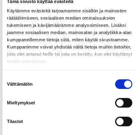
Tämä sivusto käyttää evästeitä
Tullikoodi:
84672290
Käytämme evästeitä tarjoamamme sisällön ja mainosten
Alkuperämaa:
CN
räätälöimiseen, sosiaalisen median ominaisuuksien
asiakkaan
50997188
materiaalinumero:
tukemiseen ja kävijämäärämme analysoimiseen. Lisäksi
jaamme sosiaalisen median, mainosalan ja analytiikka-alan
kumppaneillemme tietoja siitä, miten käytät sivustoamme.
Kumppanimme voivat yhdistää näitä tietoja muihin tietoihin,
Katso
joita olet antanut heille tai joita on kerätty, kun olet käyttänyt
heidän palvelujaan.
myös muut Milwaukee -valmistajan tuotteet
Suostumuksen
Välttämätön
valinta
Mieltymykset
Tilastot