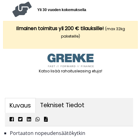
Yli 30 vuoden kokemuksella
Ilmainen toimitus yli 200 € tilauksille!
(max 32kg
paketeille)
Katso lisää rahoitusleasing etuja
!
Tekniset Tiedot
Kuvaus
Portaaton nopeudensäätökytkin