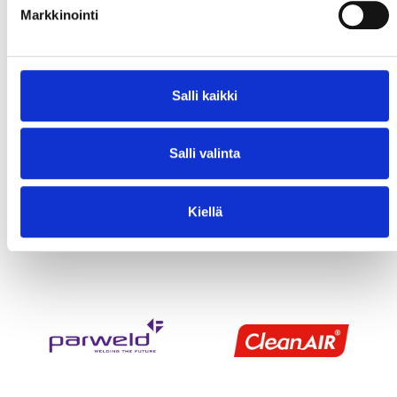
Markkinointi
Salli kaikki
Salli valinta
Kiellä